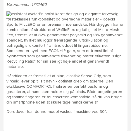
Varenummer: 1772460
En sofistikeret design og elegante farvevalg,
førsteklasses funktionalitet og overlegne materialer - Roeckl
Sports MILLERO er en premium ridehandske. Håndryggen har en
kombination af struktureret WaffleFlex og luftig, let Micro Mesh
Eco, fremstillet af 82% genanvendt polyamid og 18% genanvendt
spandex, hvilket muliggør fremragende luftcirkulation og
behagelig slidkomfort fra håndleddet til fingerspidserne.
Sømmene er syet med ECONYL® garn, som er fremstillet af
nylonaffald som genanvendte fiskenet og bærer etiketten "High
Recycling Ratio" for sin særligt høje andel af genanvendt
materiale.
Håndfladen er fremstillet af blød, elastisk Sense Grip, som
virkelig lever op til sit navn - optimalt greb om tøjlerne. Den
eksklusive COMFORT-CUT sikrer en perfekt pasform og
garanterer, at handsken holder sig på plads. Både pegefingeren
og tommelfingeren er touchscreen-kompatible, så du kan bruge
din smartphone uden at skulle tage handskerne af.
Derudover kan denne model vaskes i maskine ved 30°.