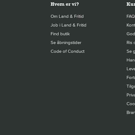
Hvem er vi?
Kun
Om Land & Fritid
FAQ
Job i Land & Fritid
Kont
Find butik
Gode
Se åbningstider
Ris 
Code of Conduct
Se g
Hand
Leve
Fort
Til
Priva
Cook
Bra