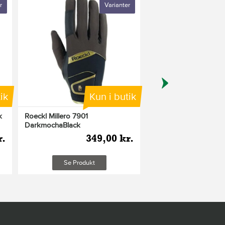
r
Varianter
ik
Kun i butik
K
k
Roeckl Millero 7901
Roeckl Millero hands
DarkmochaBlack
Black
r.
349,00 kr.
34
Se Produkt
Se Produkt