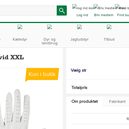
Log ind
Bliv medlem
Find bu
e
Kæledyr
Dyr og
Jagtudstyr
Tilbud
landbrug
vid XXL
Vælg str
Kun i butik
Totalpris
Om produktet
Fabrikant
1