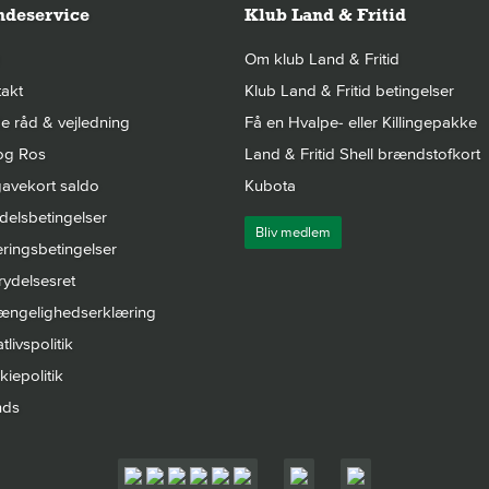
deservice
Klub Land & Fritid
Om klub Land & Fritid
akt
Klub Land & Fritid betingelser
 råd & vejledning
Få en Hvalpe- eller Killingepakke
og Ros
Land & Fritid Shell brændstofkort
avekort saldo
Kubota
elsbetingelser
Bliv medlem
ringsbetingelser
rydelsesret
gængelighedserklæring
tlivspolitik
iepolitik
nds