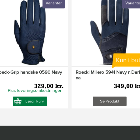
Varianter
Variante
Kun i but
oeck-Grip handske 0590 Navy
Roeckl Millero 5941 Navy n.Dar
na
329,00 kr.
349,00 k
Plus leveringsomkostninger
Læg i kurv
Se Produkt