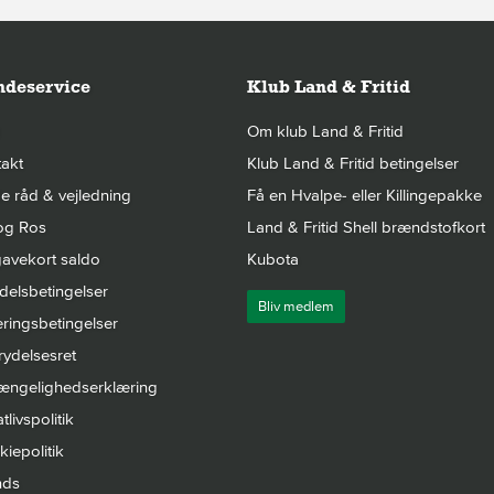
deservice
Klub Land & Fritid
Om klub Land & Fritid
akt
Klub Land & Fritid betingelser
 råd & vejledning
Få en Hvalpe- eller Killingepakke
og Ros
Land & Fritid Shell brændstofkort
avekort saldo
Kubota
elsbetingelser
Bliv medlem
ringsbetingelser
rydelsesret
gængelighedserklæring
tlivspolitik
iepolitik
nds