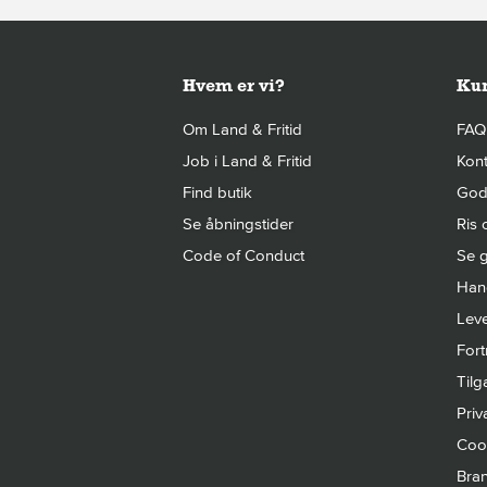
Hvem er vi?
Kun
Om Land & Fritid
FAQ
Job i Land & Fritid
Kont
Find butik
Gode
Se åbningstider
Ris 
Code of Conduct
Se g
Hand
Leve
Fort
Til
Priva
Cook
Bra