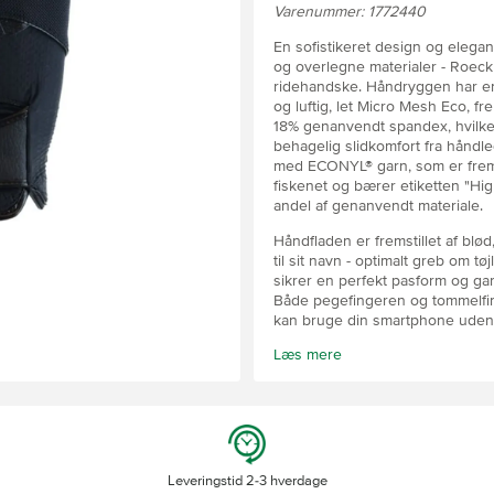
Varenummer: 1772440
En sofistikeret design og elegant
og overlegne materialer - Roec
ridehandske. Håndryggen har en 
og luftig, let Micro Mesh Eco, f
18% genanvendt spandex, hvilket
behagelig slidkomfort fra håndl
med ECONYL® garn, som er frems
fiskenet og bærer etiketten "Hig
andel af genanvendt materiale.
Håndfladen er fremstillet af blød
til sit navn - optimalt greb om
sikrer en perfekt pasform og gar
Både pegefingeren og tommelfin
kan bruge din smartphone uden 
Læs mere
Derudover kan denne model vas
Leveringstid 2-3 hverdage