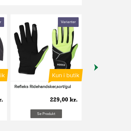
r
Varianter
ik
Kun i butik
Refleks Ridehandsker,sort/gul
Ridehjelm Gaudi mat s
str. S-M
r.
229,00 kr.
1.04
Plus leveringsom
Se Produkt
Læg i ku