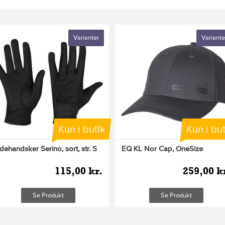
Varianter
Variante
Kun i butik
Kun i but
dehandsker Serino, sort, str. S
EQ KL Nor Cap, OneSize
115,00 kr.
259,00 k
Se Produkt
Se Produkt