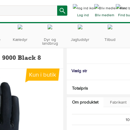
Log ind
Bliv medlem
Find bu
e
Kæledyr
Dyr og
Jagtudstyr
Tilbud
landbrug
 9000 Black 8
Vælg str
Kun i butik
Totalpris
Om produktet
Fabrikant
10