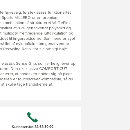
e farvevalg, førsteklasses funktionalitet
kl Sports MILLERO er en premium
kombination af struktureret WaffleFlex
remstillet af 82% genanvendt polyamid og
 muliggør fremragende luftcirkulation og
eddet til fingerspidserne. Sømmene er syet
tillet af nylonaffald som genanvendte
h Recycling Ratio" for sin særligt høje
, elastisk Sense Grip, som virkelig lever op
 tøjlerne. Den eksklusive COMFORT-CUT
anterer, at handsken holder sig på plads.
geren er touchscreen-kompatible, så du
at skulle tage handskerne af.
kes i maskine ved 30°.
33 68 50 00
Kundeservice