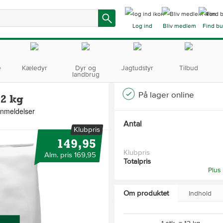
Log ind
Bliv medlem
Find bu
e
Kæledyr
Dyr og
Jagtudstyr
Tilbud
landbrug
På lager online
2 kg
Antal
Klubpris
149,95
Klubpris
Alm. pris 169,95
Totalpris
Plus
Om produktet
Indhold