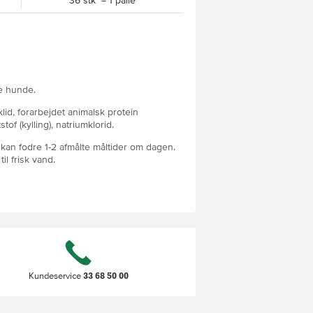
36 stk = 1 palle
e hunde.
id, forarbejdet animalsk protein
tof (kylling), natriumklorid.
u kan fodre 1-2 afmålte måltider om dagen.
il frisk vand.
33 68 50 00
Kundeservice