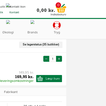
0
0,00 kr.
tik
Kontakt
Indkøbskurv
Økologi
Brands
Tryg
Se lagerstatus (35 butikker)
149,95 kr.
169,95 kr.
Læg i kurv
 leveringsomkostninger
Fabrikant