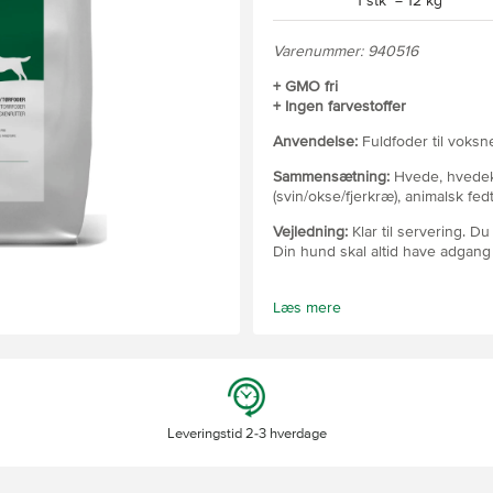
1 stk = 12 kg
Varenummer: 940516
+ GMO fri
+ Ingen farvestoffer
Anvendelse:
Fuldfoder til voksn
Sammensætning:
Hvede, hvedekl
(svin/okse/fjerkræ), animalsk fedts
Vejledning:
Klar til servering. D
Din hund skal altid have adgang t
Læs mere
Leveringstid 2-3 hverdage