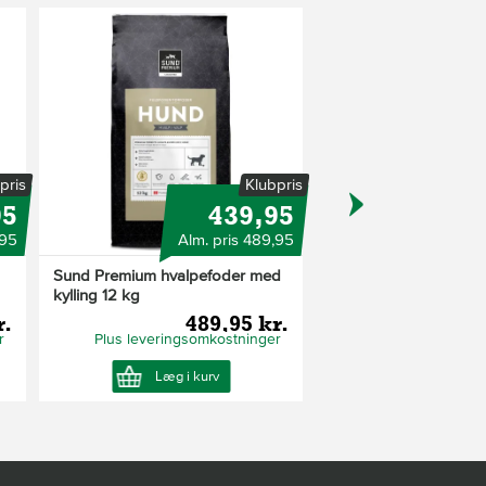
pris
Klubpris
95
439,95
,95
Alm. pris 489,95
Alm
Sund Premium hvalpefoder med
Sund Premium hvalpef
kylling 12 kg
med kylling 2,5 kg
r.
489,95 kr.
17
r
Plus leveringsomkostninger
Plus leveringsom
Læg i kurv
Læg i ku