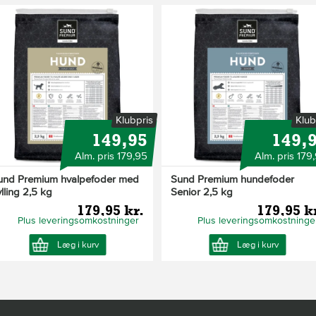
Klubpris
Klub
149,95
149,
Alm. pris 179,95
Alm. pris 179
und Premium hvalpefoder med
Sund Premium hundefoder
lling 2,5 kg
Senior 2,5 kg
179,95 kr.
179,95 k
Plus leveringsomkostninger
Plus leveringsomkostninge
Læg i kurv
Læg i kurv