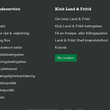
deservice
Klub Land & Fritid
Om klub Land & Fritid
akt
Klub Land & Fritid betingelser
 råd & vejledning
Få en Hvalpe- eller Killingepakke
og Ros
Land & Fritid Shell brændstofkort
avekort saldo
Kubota
elsbetingelser
Bliv medlem
ringsbetingelser
rydelsesret
gængelighedserklæring
tlivspolitik
iepolitik
nds