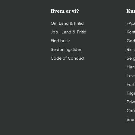
Hvem er vi?
Kun
Om Land & Fritid
FAQ
Job i Land & Fritid
Kont
Find butik
Gode
Se åbningstider
Ris 
Code of Conduct
Se g
Hand
Leve
Fort
Til
Priva
Cook
Bra