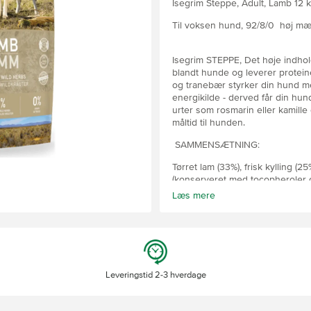
Isegrim Steppe, Adult, Lamb 12 k
Til voksen hund, 92/8/0 høj m
Isegrim STEPPE, Det høje indhold
blandt hunde og leverer proteine
og tranebær styrker din hund m
energikilde - derved får din hun
urter som rosmarin eller kamille 
måltid til hunden.
SAMMENSÆTNING:
Tørret lam (33%), frisk kylling (2
(konserveret med tocopheroler o
(blåbær, tranebær, hindbær) 4%), 
Læs mere
hydrolyseret kyllingelever (2%), k
mannanoligosaccharider, chondroi
urteblanding (mælkebøtte, kamille
psyllium, marigold) (0,1%), Yucca 
ANALYTISKE BESTEMMELSER: Prote
Leveringstid 2-3 hverdage
råfiber (3,5%), calcium (1,6%), ph
NÆRINGSTILDATA PER KG Vitamin 