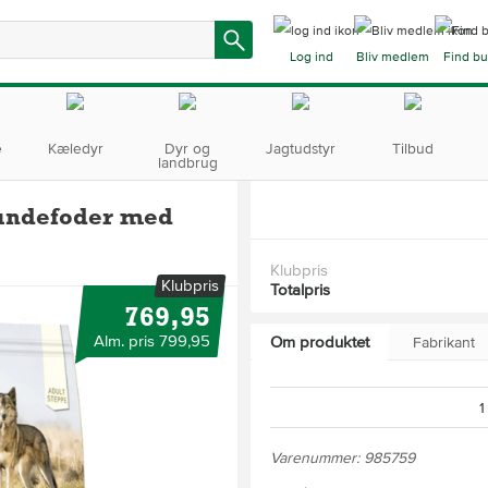
Log ind
Bliv medlem
Find bu
e
Kæledyr
Dyr og
Jagtudstyr
Tilbud
landbrug
hundefoder med
Klubpris
Klubpris
Totalpris
769,95
Alm. pris 799,95
Om produktet
Fabrikant
1
Varenummer: 985759