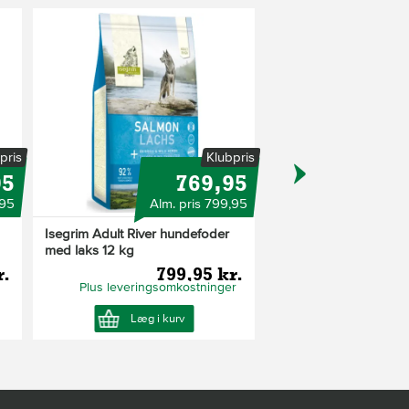
ink 80 mg, jern 65 mg,
pris
Klubpris
95
769,95
,95
Alm. pris 799,95
Isegrim Adult River hundefoder
Isegrim vådfoder med
med laks 12 kg
r.
799,95 kr.
3
Plus leveringsomkostninger
Plus leveringsom
Læg i kurv
Læg i ku