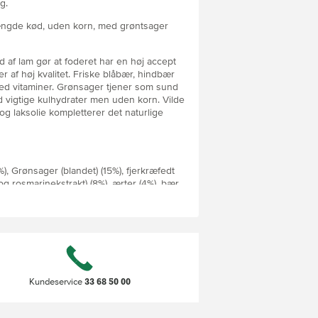
g.
ængde kød, uden korn, med grøntsager
 af lam gør at foderet har en høj accept
r af høj kvalitet. Friske blåbær, hindbær
ed vitaminer. Grønsager tjener som sund
d vigtige kulhydrater men uden korn. Vilde
og laksolie kompletterer det naturlige
5%), Grønsager (blandet) (15%), fjerkræfedt
g rosmarinekstrakt) (8%), ærter (4%), bær
æbler (3%), gulerødder (2%), laksolie (2%),
artoffelprotein (1%), glucosamin,
tinsulfat, fructo-oligosaccharider ,
, plantain, rosmarin, yarrow, persille,
schidigera.
in (28%), fedt (14%), råaska (7,8%),
33 68 50 00
Kundeservice
osphor (1,2%), 3660 kcal / kg .
A 20.000 IE, Vitamin D3 1.400 IE, E-