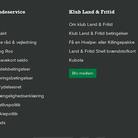
deservice
Klub Land & Fritid
Om klub Land & Fritid
akt
Klub Land & Fritid betingelser
 råd & vejledning
Få en Hvalpe- eller Killingepakke
og Ros
Land & Fritid Shell brændstofkort
avekort saldo
Kubota
elsbetingelser
Bliv medlem
ringsbetingelser
rydelsesret
gængelighedserklæring
tlivspolitik
iepolitik
nds