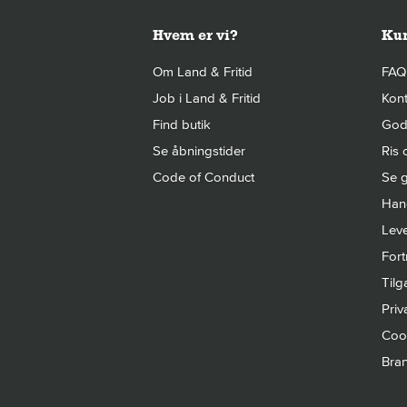
Hvem er vi?
Kun
Om Land & Fritid
FAQ
Job i Land & Fritid
Kont
Find butik
Gode
Se åbningstider
Ris 
Code of Conduct
Se g
Hand
Leve
Fort
Til
Priva
Cook
Bra