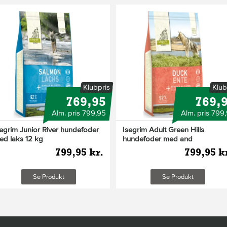
vitamin (α-tocopherol) 350 mg, z
Klubpris
Klub
769,95
769,
Alm. pris 799,95
Alm. pris 799
segrim Junior River hundefoder
Isegrim Adult Green Hills
ed laks 12 kg
hundefoder med and
799,95 kr.
799,95 k
Se Produkt
Se Produkt