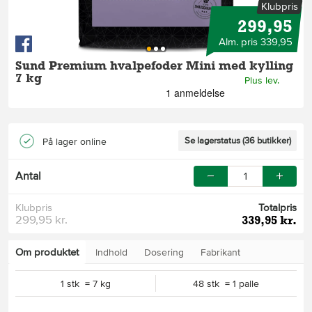
Klubpris
299,95
Alm. pris 339,95
Sund Premium hvalpefoder Mini med kylling
7 kg
Plus lev.
Se lagerstatus (36 butikker)
På lager online
Antal
Klubpris
Totalpris
299,95 kr.
339,95 kr.
Om produktet
Indhold
Dosering
Fabrikant
1 stk = 7 kg
48 stk = 1 palle