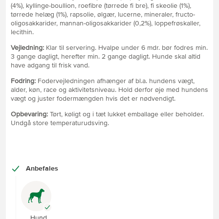
(4%), kyllinge-boullion, roefibre (tørrede fi bre), fi skeolie (1%),
tørrede helæg (1%), rapsolie, ølgær, lucerne, mineraler, fructo-
oligosakkarider, mannan-oligosakkarider (0,2%), loppefrøskaller,
lecithin.
Vejledning:
Klar til servering. Hvalpe under 6 mdr. bør fodres min.
3 gange dagligt, herefter min. 2 gange dagligt. Hunde skal altid
have adgang til frisk vand.
Fodring:
Fodervejledningen afhænger af bl.a. hundens vægt,
alder, køn, race og aktivitetsniveau. Hold derfor øje med hundens
vægt og juster fodermængden hvis det er nødvendigt.
Opbevaring:
Tørt, køligt og i tæt lukket emballage eller beholder.
Undgå store temperaturudsving.
Anbefales
Hund