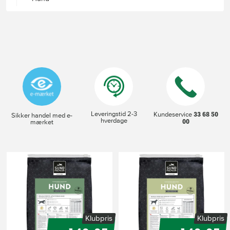
Leveringstid 2-3
33 68 50
Kundeservice
Sikker handel med e-
hverdage
00
mærket
s
Klubpris
Klubpris