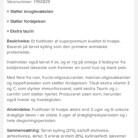
Varenummer: 1760829
+ Støtter knoglevæksten
+ Støtter fordøjelsen
+ Ekstra taurin
Beskrivelse:
Et fuldfoder af superpremium kvalitet til hvalpe.
Baseret på tørret kylling som den primære animalske
proteinkilde.
Indeholder også tørret fi sk, og er rig på omega 3 fedtsyrer fra
koldpresset lakseolie som fremmer en sund hud og blank pels.
Med fibre fra roer, fructo-oligosaccarider, mannan-oligosakkarider
og loppefrøskaller som støtter fordøjelsen. Tilsat ekstra vitamin E
og C, som styrker immunforsvaret, samt ekstra Taurin og L-
carnitin som støtter hjertet. Produceret uden korn, herunder
også hvede og hvedegluten.
Anvendelse:
Fuldfoder til hvalpe ældre end 3 uger og til voksne
drægtige tæver i de sidste 3 uger af drægtighedsperioden og i
hele diegivningsperioden.
Sammensætning:
Tørret kylling (21%), kartoff elstivelse,
ærtestivelse, ærter, fj erkræ protein (8%), kyllingefedt, laksemel