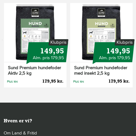
s
Klubpris
Klubpris
149,95
149,95
Alm. pris 179,95
Alm. pris 179,95
Sund Premium hundefoder
Sund Premium hundefoder
Aktiv 2,5 kg
med insekt 2,5 kg
179,95 kr.
179,95 kr.
Plus lev.
Plus lev.
Hvem er vi?
Om Land & Fritid