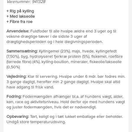
Varenummer: 941328
+ Rig på kylling
+ Med lakseolie
+ Fibre fra roe
Anvendelse:
Fuldfoder til alle hvalpe ældre end 3 uger og til
voksne drægtige tæver i de sidste 3 uger af
drægtighedsperioden og i hele diegivningsperioden.
Sammensætning:
Kyllingemel (23%), majs, hvede, kyllingefedt
(7,50%), byg, hydrolyseret fjerkræ protein (5%), fiskemel, roefibre
(tørrede fibre) (4%), kylling-boullion, mineraler, fiskeolie/lakseolie
(0,50%)
Vejledning:
Klar til servering. Hvalpe under 6 mdr. bør fodres min.
3 gange dagligt, herefter min 2 gange dagligt. Hvalpe skal altid
have adgang til frisk vand.
Fodring:
Fodermængden afhænger bl.a. af hundens vægt, alder,
køn, race og aktivitetsniveau. Hold derfor øje med hundens vægt
og juster fodermængden, hvis det er nødvendigt.
Opbevaring:
Tørt, køligt og i tæt lukket emballage eller beholder.
Undgå store temperaturudsving.