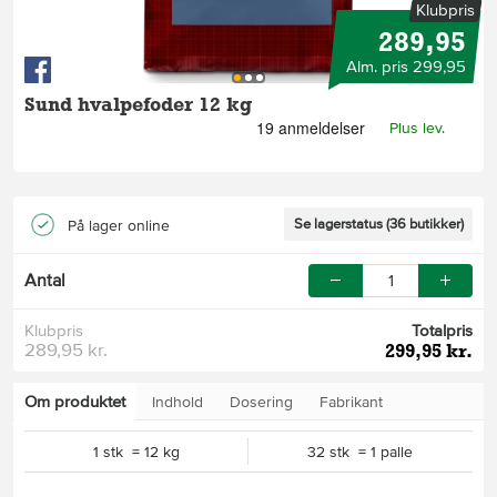
Klubpris
289,95
Alm. pris 299,95
Sund hvalpefoder 12 kg
Plus lev.
Se lagerstatus (36 butikker)
På lager online
Antal
Klubpris
Totalpris
289,95 kr.
299,95 kr.
Om produktet
Indhold
Dosering
Fabrikant
1 stk = 12 kg
32 stk = 1 palle