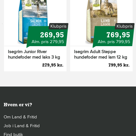
s
Klubpris
Klubpris
269,95
769,95
Alm. pris 279,95
Alm. pris 799,95
Isegrim Junior River
Isegrim Adult Steppe
hundefoder med laks 3 kg
hundefoder med lam 12 kg
279,95 kr.
799,95 kr.
Hvem er vi?
Om Land & Fritid
Job i Land & Fritid
Find butik