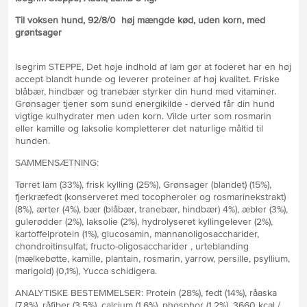
Til voksen hund, 92/8/0 høj mængde kød, uden korn, med
grøntsager
Isegrim STEPPE, Det høje indhold af lam gør at foderet har en høj
accept blandt hunde og leverer proteiner af høj kvalitet. Friske
blåbær, hindbær og tranebær styrker din hund med vitaminer.
Grønsager tjener som sund energikilde - derved får din hund
vigtige kulhydrater men uden korn. Vilde urter som rosmarin
eller kamille og laksolie kompletterer det naturlige måltid til
hunden.
SAMMENSÆTNING:
Tørret lam (33%), frisk kylling (25%), Grønsager (blandet) (15%),
fjerkræfedt (konserveret med tocopheroler og rosmarinekstrakt)
(8%), ærter (4%), bær (blåbær, tranebær, hindbær) 4%), æbler (3%),
gulerødder (2%), laksolie (2%), hydrolyseret kyllingelever (2%),
kartoffelprotein (1%), glucosamin, mannanoligosaccharider,
chondroitinsulfat, fructo-oligosaccharider , urteblanding
(mælkebøtte, kamille, plantain, rosmarin, yarrow, persille, psyllium,
marigold) (0,1%), Yucca schidigera.
ANALYTISKE BESTEMMELSER: Protein (28%), fedt (14%), råaska
(7,8%), råfiber (3,5%), calcium (1,6%), phosphor (1,2%), 3660 kcal /