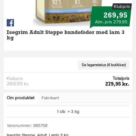
Klubpris
269,95
Alm. pris 279,95
Isegrim Adult Steppe hundefoder med lam 3
kg
Se lagerstatus (4 butikker)
Klubpris
Totalpris
269,95 kr.
279,95 kr.
Om produktet
Fabrikant
1 stk = 3 kg
Varenummer: 985758
Isegrim Steppe, Adult, Lamb 3 kg.