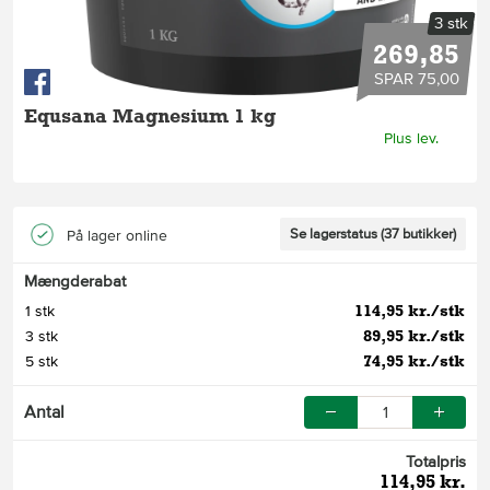
3 stk
269,85
SPAR 75,00
Equsana Magnesium 1 kg
Plus lev.
Se lagerstatus (37 butikker)
På lager online
Mængderabat
114,95 kr./stk
1 stk
89,95 kr./stk
3 stk
74,95 kr./stk
5 stk
Antal
Totalpris
114,95 kr.