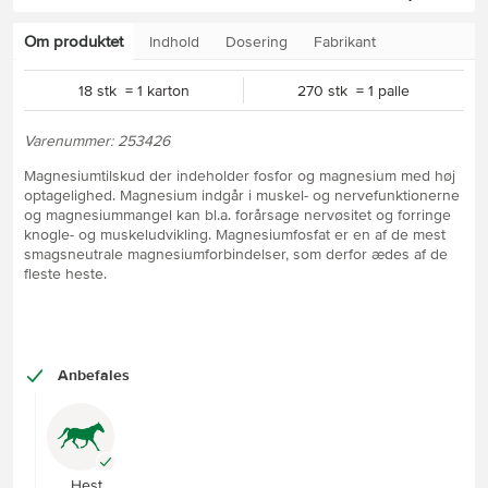
Om produktet
Indhold
Dosering
Fabrikant
18 stk = 1 karton
270 stk = 1 palle
Varenummer: 253426
Magnesiumtilskud der indeholder fosfor og magnesium med høj
optagelighed. Magnesium indgår i muskel- og nervefunktionerne
og magnesiummangel kan bl.a. forårsage nervøsitet og forringe
knogle- og muskeludvikling. Magnesiumfosfat er en af de mest
smagsneutrale magnesiumforbindelser, som derfor ædes af de
fleste heste.
Anbefales
Hest