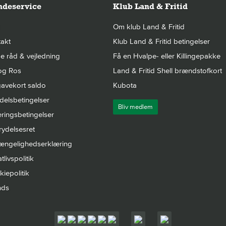
deservice
Klub Land & Fritid
Om klub Land & Fritid
akt
Klub Land & Fritid betingelser
 råd & vejledning
Få en Hvalpe- eller Killingepakke
og Ros
Land & Fritid Shell brændstofkort
avekort saldo
Kubota
elsbetingelser
Bliv medlem
ringsbetingelser
rydelsesret
gængelighedserklæring
tlivspolitik
iepolitik
nds