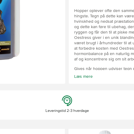
Hopper oplever ofte den samme
hingste. Tegn på dette kan være 
hvinskhed og nedsat præstation
og dette kan føre til ubehag, der
ryggen og får den til at piske 
Oestress giver i en unik blandi
været brugt i århundreder til a
at forbedre kosten med Oestress
hormonbalance på en naturlig m
af og koncentrere sig om sit ar
Gives når hoppen udviser tegn
under årstidsskifte.
Læs mere
Også anvendelig til hopper i fo
for bedækning.
Heste & Ponyer ml pr. dag
Startdosis 75-100
Leveringstid 2-3 hverdage
Vedligeholdelse 25-50