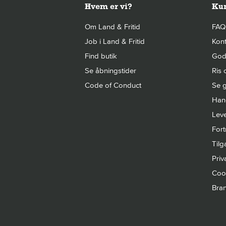
Hvem er vi?
Kun
Om Land & Fritid
FAQ
Job i Land & Fritid
Kont
Find butik
Gode
Se åbningstider
Ris 
Code of Conduct
Se g
Hand
Leve
Fort
Til
Priva
Cook
Bra