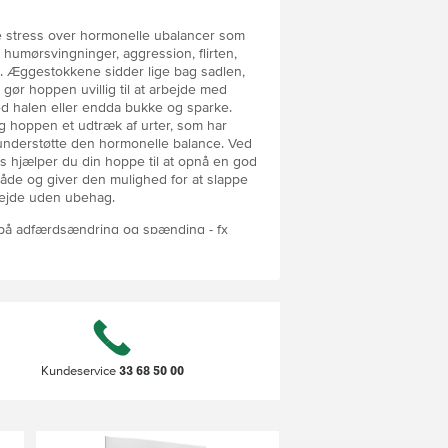
 stress over hormonelle ubalancer som
humørsvingninger, aggression, flirten,
. Æggestokkene sidder lige bag sadlen,
 gør hoppen uvillig til at arbejde med
med halen eller endda bukke og sparke.
ng hoppen et udtræk af urter, som har
t understøtte den hormonelle balance. Ved
 hjælper du din hoppe til at opnå en god
åde og giver den mulighed for at slappe
bejde uden ubehag.
 på adfærdsændring og spænding - fx
l, og må ikke anvendes to måneder forud
33 68 50 00
Kundeservice