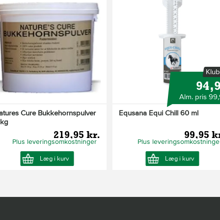
Klub
94,
Alm. pris 99
atures Cure Bukkehornspulver
Equsana Equi Chill 60 ml
 kg
219,95 kr.
99,95 k
Plus leveringsomkostninger
Plus leveringsomkostninge
Læg i kurv
Læg i kurv