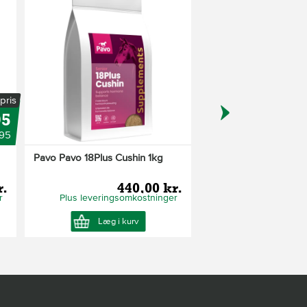
pris
95
,95
Alm.
Pavo Pavo 18Plus Cushin 1kg
Equsana Trypto Relax
r.
440,00 kr.
49
r
Plus leveringsomkostninger
Plus leveringsom
Læg i kurv
Læg i ku