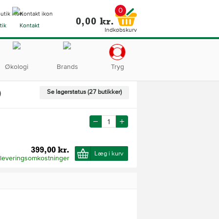
0
0,00 kr.
tik
Kontakt
Indkøbskurv
Økologi
Brands
Tryg
)
Se lagerstatus (27 butikker)
399,00 kr.
Læg i kurv
 leveringsomkostninger