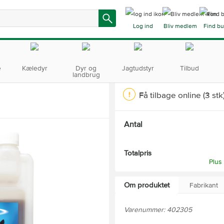
Log ind
Bliv medlem
Find bu
e
Kæledyr
Dyr og
Jagtudstyr
Tilbud
landbrug
Få tilbage online
(3 stk
Antal
Totalpris
Plus
Om produktet
Fabrikant
Varenummer: 402305