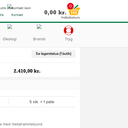
0
0,00 kr.
tik
Kontakt
Indkøbskurv
Økologi
Brands
Tryg
Se lagerstatus (1 butik)
2.410,00 kr.
5 stk = 1 palle
etræ med metalrammebund