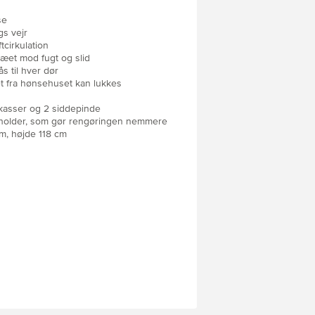
se
gs vejr
tcirkulation
æet mod fugt og slid
 til hver dør
t fra hønsehuset kan lukkes
ekasser og 2 siddepinde
beholder, som gør rengøringen nemmere
m, højde 118 cm