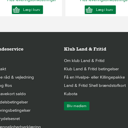
Læg i kurv
Læg i kurv
deservice
Klub Land & Fritid
Om klub Land & Fritid
akt
Klub Land & Fritid betingelser
 råd & vejledning
Få en Hvalpe- eller Killingepakke
og Ros
Land & Fritid Shell brændstofkort
avekort saldo
Kubota
elsbetingelser
Bliv medlem
ringsbetingelser
rydelsesret
gængelighedserklæring