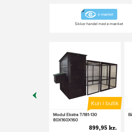
Sikker handel med e-mærket
Varianter
Kun i butik
0000 d-alpha
Modul Ekstra T/181-130
B
80X160X160
499,95 kr.
899,95 kr.
leveringsomkostninger