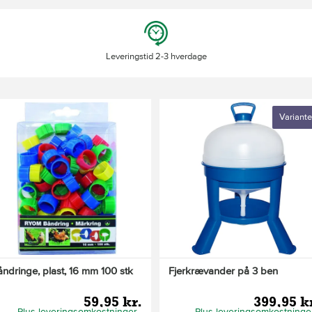
Leveringstid 2-3 hverdage
Variante
åndringe, plast, 16 mm 100 stk
Fjerkrævander på 3 ben
59,95 kr.
399,95 k
Plus leveringsomkostninger
Plus leveringsomkostninge