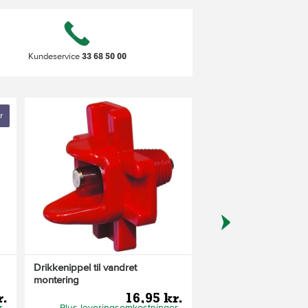
33 68 50 00
Kundeservice
r
K
Drikkenippel til vandret
Låg t/fodertårn
montering
r.
16,95 kr.
1
r
Plus leveringsomkostninger