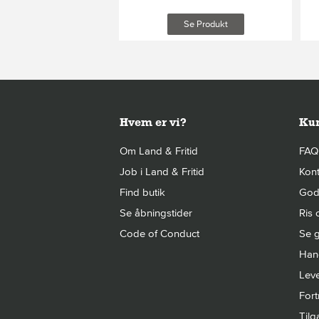
Læg i kurv
Se Produkt
Hvem er vi?
Kun
Om Land & Fritid
FAQ
Job i Land & Fritid
Kont
Find butik
Gode
Se åbningstider
Ris 
Code of Conduct
Se g
Hand
Leve
Fort
Til