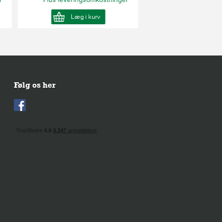
Læg i kurv
Se Produkt
Følg os her