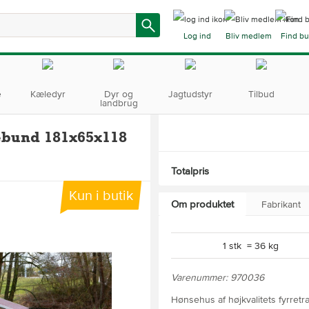
Log ind
Bliv medlem
Find bu
e
Kæledyr
Dyr og
Jagtudstyr
Tilbud
landbrug
bund 181x65x118
Totalpris
Kun i butik
Om produktet
Fabrikant
1 stk = 36 kg
Varenummer: 970036
Hønsehus af højkvalitets fyrr