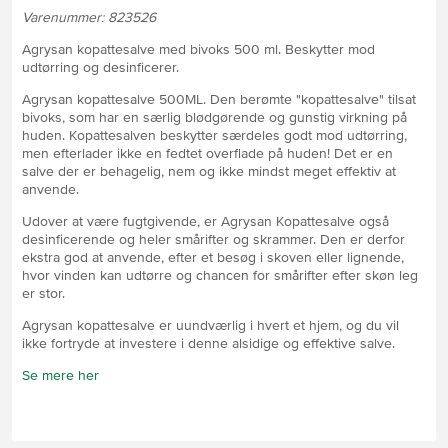
Varenummer: 823526
Agrysan kopattesalve med bivoks 500 ml. Beskytter mod
udtørring og desinficerer.
Agrysan kopattesalve 500ML. Den berømte "kopattesalve" tilsat
bivoks, som har en særlig blødgørende og gunstig virkning på
huden. Kopattesalven beskytter særdeles godt mod udtørring,
men efterlader ikke en fedtet overflade på huden! Det er en
salve der er behagelig, nem og ikke mindst meget effektiv at
anvende.
Udover at være fugtgivende, er Agrysan Kopattesalve også
desinficerende og heler smårifter og skrammer. Den er derfor
ekstra god at anvende, efter et besøg i skoven eller lignende,
hvor vinden kan udtørre og chancen for smårifter efter skøn leg
er stor.
Agrysan kopattesalve er uundværlig i hvert et hjem, og du vil
ikke fortryde at investere i denne alsidige og effektive salve.
Se mere her