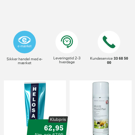
Leveringstid 2-3
33 68 50
Kundeservice
Sikker handel med e-
hverdage
00
mærket
Klubpris
62,95
Alm. pris 67,95