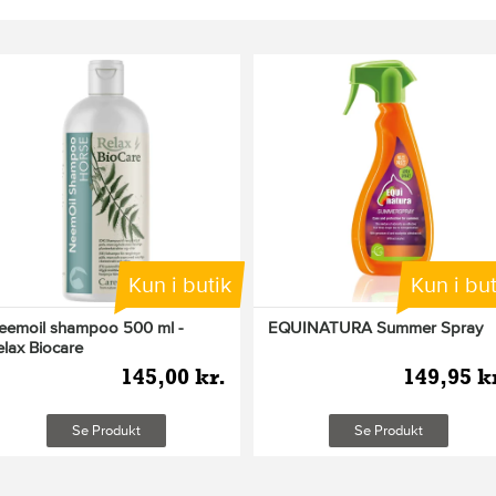
Kun i butik
Kun i but
eemoil shampoo 500 ml -
EQUINATURA Summer Spray
elax Biocare
145,00 kr.
149,95 k
Se Produkt
Se Produkt