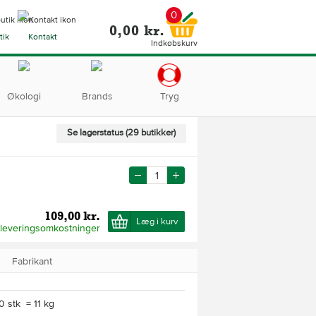
0
0,00 kr.
tik
Kontakt
Indkøbskurv
Økologi
Brands
Tryg
Se lagerstatus (29 butikker)
109,00 kr.
Læg i kurv
 leveringsomkostninger
Fabrikant
0 stk = 11 kg