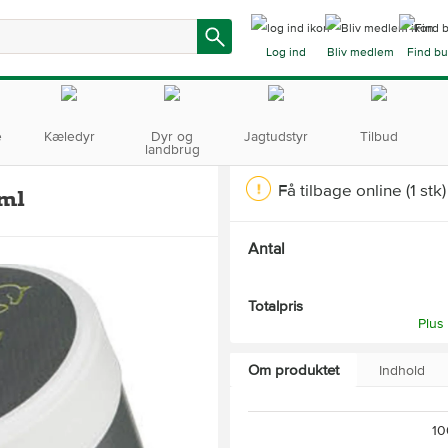
Log ind
Bliv medlem
Find bu
e
Kæledyr
Dyr og
Jagtudstyr
Tilbud
landbrug
Få tilbage online
(1 stk)
0ml
Antal
Totalpris
Plus
Om produktet
Indhold
10