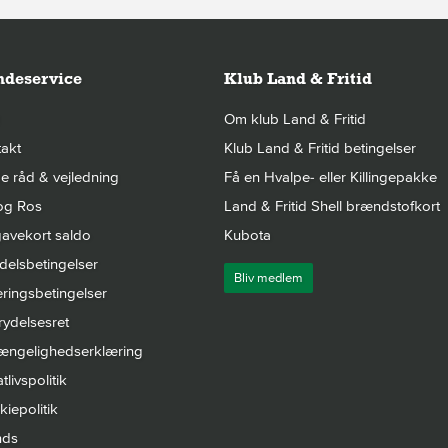
deservice
Klub Land & Fritid
Om klub Land & Fritid
akt
Klub Land & Fritid betingelser
 råd & vejledning
Få en Hvalpe- eller Killingepakke
og Ros
Land & Fritid Shell brændstofkort
avekort saldo
Kubota
elsbetingelser
Bliv medlem
ringsbetingelser
rydelsesret
gængelighedserklæring
tlivspolitik
iepolitik
nds