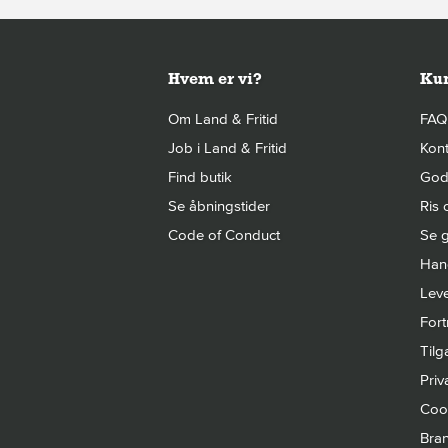
Hvem er vi?
Kun
Om Land & Fritid
FAQ
Job i Land & Fritid
Kont
Find butik
Gode
Se åbningstider
Ris 
Code of Conduct
Se g
Hand
Leve
Fort
Til
Priva
Cook
Bra