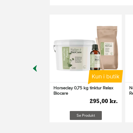
Kun i butik
Kun i butik
 lotion 250 ml Relax
Horseclay 0,75 kg tinktur Relax
N
Biocare
R
250,00 kr.
295,00 kr.
Se Produkt
Se Produkt