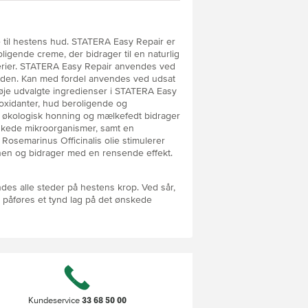
til hestens hud. STATERA Easy Repair er
ligende creme, der bidrager til en naturlig
rier. STATERA Easy Repair anvendes ved
 huden. Kan med fordel anvendes ved udsat
øje udvalgte ingredienser i STATERA Easy
ioxidanter, hud beroligende og
f økologisk honning og mælkefedt bidrager
skede mikroorganismer, samt en
 Rosemarinus Officinalis olie stimulerer
onen og bidrager med en rensende effekt.
es alle steder på hestens krop. Ved sår,
, påføres et tynd lag på det ønskede
ir påføres dagligt, til huden er helet. Ved
itiv hud, anvendes et tynd lag Easy
33 68 50 00
Kundeservice