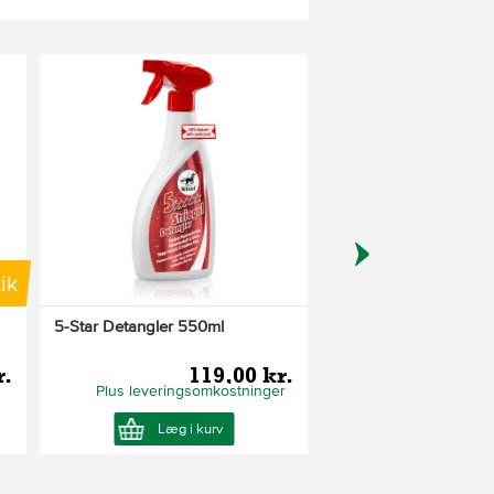
ik
5-Star Detangler 550ml
Zem lotion 500 ml - R
Biocare
r.
119,00 kr.
27
Plus leveringsomkostninger
Plus leveringsom
Læg i kurv
Læg i ku