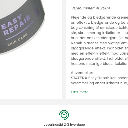
Varenummer: 402604
Plejende og blødgørende creme 
en effektiv, blødgørende og bero
begrænsning af uønskede bakte
sår, skrammer og irritationer i
hud, der ønskes blødgjort. De n
Repair bidrager med vigtige ant
blødgørende effekt. Indholdet a
med en effektiv effekt mod uøn
blødgørende effekt. Indholdet af
hestens naturlige blodcirkulati
Anvendelse:
STATERA Easy Repair kan anvend
skrammer og andet irriteret hud
område efter rensning. Easy Repa
Læs mere
forbyggende anvendelse på sens
Repair efter behov.
Leveringstid 2-3 hverdage