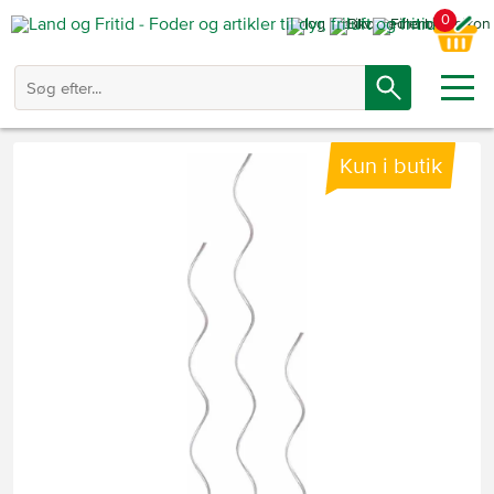
0
Kun i butik