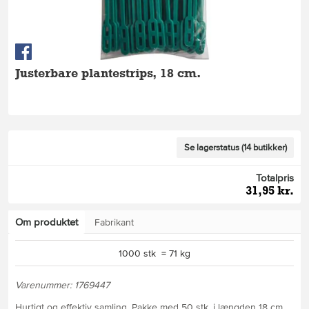
Justerbare plantestrips, 18 cm.
Se lagerstatus (14 butikker)
Totalpris
31,95 kr.
Om produktet
Fabrikant
1000 stk = 71 kg
Varenummer: 1769447
Hurtigt og effektiv samling. Pakke med 50 stk. i længden 18 cm.