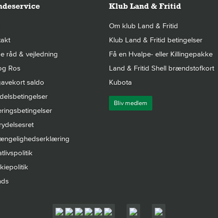
deservice
Klub Land & Fritid
Om klub Land & Fritid
akt
Klub Land & Fritid betingelser
 råd & vejledning
Få en Hvalpe- eller Killingepakke
og Ros
Land & Fritid Shell brændstofkort
avekort saldo
Kubota
elsbetingelser
Bliv medlem
ringsbetingelser
rydelsesret
gængelighedserklæring
tlivspolitik
iepolitik
nds