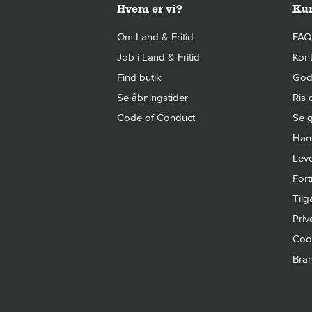
Hvem er vi?
Kun
Om Land & Fritid
FAQ
Job i Land & Fritid
Kont
Find butik
Gode
Se åbningstider
Ris 
Code of Conduct
Se g
Hand
Leve
Fort
Til
Priva
Cook
Bra