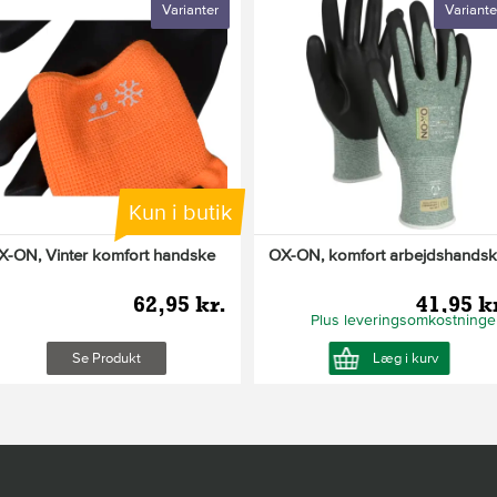
Varianter
Variante
Kun i butik
X-ON, Vinter komfort handske
OX-ON, komfort arbejdshands
62,95 kr.
41,95 k
Plus leveringsomkostninge
Se Produkt
Læg i kurv