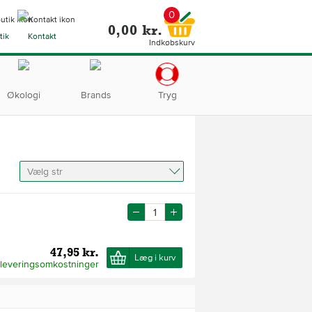
0
0,00 kr.
tik
Kontakt
Indkøbskurv
Økologi
Brands
Tryg
Vælg str
47,95 kr.
Læg i kurv
 leveringsomkostninger