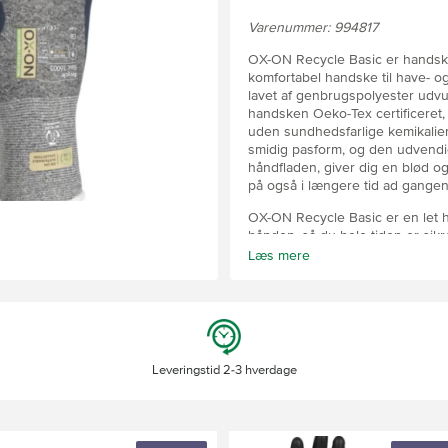
Varenummer: 994817
OX-ON Recycle Basic er handsken
komfortabel handske til have- o
lavet af genbrugspolyester udvu
handsken Oeko-Tex certificeret, 
uden sundhedsfarlige kemikalier
smidig pasform, og den udvendig
håndfladen, giver dig en blød og
på også i længere tid ad gangen
OX-ON Recycle Basic er en let h
hånden, så du hele tiden er sikr
anvendelig for dig, der fx løfter 
Læs mere
mindre montageopgaver.
Leveringstid 2-3 hverdage