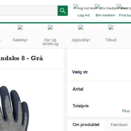
Log ind
Bliv medlem
Find bu
e
Kæledyr
Dyr og
Jagtudstyr
Tilbud
landbrug
ndske 8 - Grå
Vælg str
Antal
Totalpris
Plus
Om produktet
Fabrikant