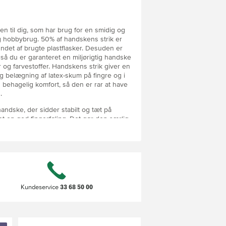
 til dig, som har brug for en smidig og
g hobbybrug. 50% af handskens strik er
ndet af brugte plastflasker. Desuden er
så du er garanteret en miljørigtig handske
 og farvestoffer. Handskens strik giver en
 belægning af latex-skum på fingre og i
 behagelig komfort, så den er rar at have
.
andske, der sidder stabilt og tæt på
et en god fingerføling. Det gør den særlig
lettere materialer, arbejder i haven eller har
33 68 50 00
Kundeservice