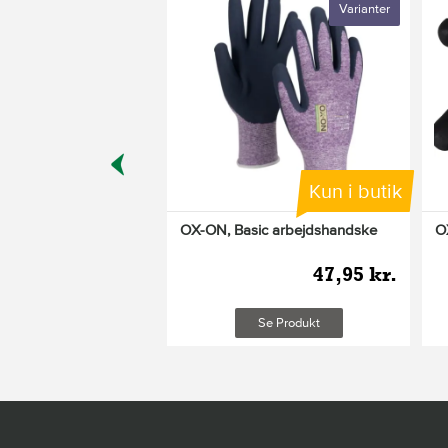
Varianter
Kun i butik
lver 50 g
OX-ON, Basic arbejdshandske
O
99,95 kr.
47,95 kr.
leveringsomkostninger
Læg i kurv
Se Produkt