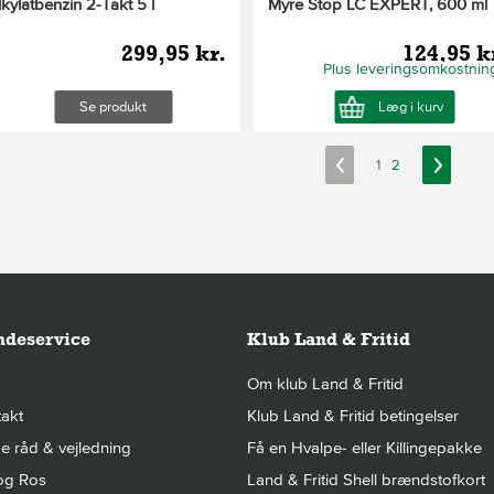
lkylatbenzin 2-Takt 5 l
Myre Stop LC EXPERT, 600 ml
299,95 kr.
124,95 k
Plus leveringsomkostnin
Se produkt
Læg i kurv
1
2
deservice
Klub Land & Fritid
Om klub Land & Fritid
akt
Klub Land & Fritid betingelser
 råd & vejledning
Få en Hvalpe- eller Killingepakke
og Ros
Land & Fritid Shell brændstofkort