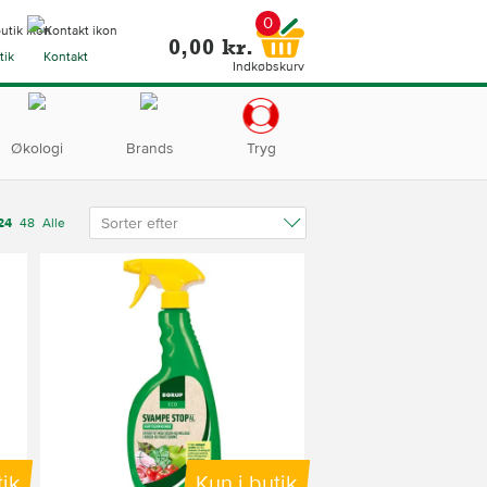
0
0,00 kr.
tik
Kontakt
Indkøbskurv
Økologi
Brands
Tryg
Sorter efter
24
48
Alle
tik
Kun i butik