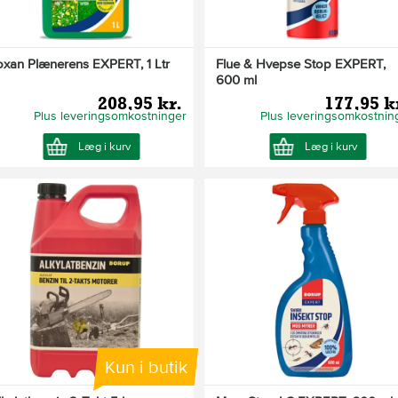
oxan Plænerens EXPERT, 1 Ltr
Flue & Hvepse Stop EXPERT,
600 ml
208,95 kr.
177,95 k
Plus leveringsomkostninger
Plus leveringsomkostnin
Læg i kurv
Læg i kurv
Kun i butik