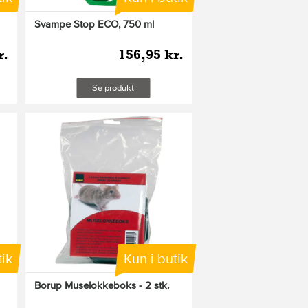
Svampe Stop ECO, 750 ml
r.
156,95 kr.
Se produkt
tik
Kun i butik
Borup Muselokkeboks - 2 stk.