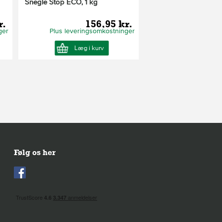
Snegle Stop ECO, 1 kg
r.
156,95 kr.
ger
Plus leveringsomkostninger
Læg i kurv
Følg os her