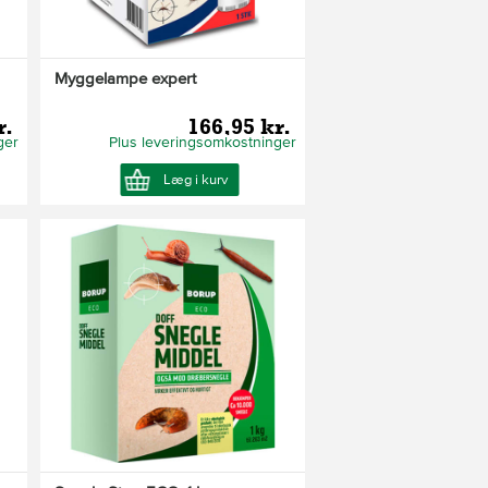
Myggelampe expert
r.
166,95 kr.
ger
Plus leveringsomkostninger
Læg i kurv