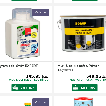
Varianter
yremiddel Swirr EXPERT
Mur- & sokkelasfalt, Primer
Tagtæt 10 l
145,95 kr.
649,95 k
Plus leveringsomkostninger
Plus leveringsomkostnin
Læg i kurv
Læg i kurv
Varianter