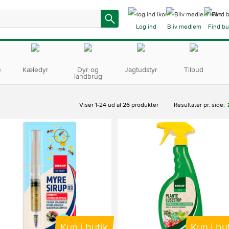
Log ind
Bliv medlem
Find bu
e
Kæledyr
Dyr og
Jagtudstyr
Tilbud
landbrug
Viser 1-24 ud af 26 produkter
Resultater pr. side:
Kun i butik
Kun i bu