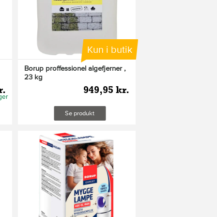
Kun i butik
Borup proffessionel algefjerner ,
23 kg
r.
949,95 kr.
ger
Se produkt