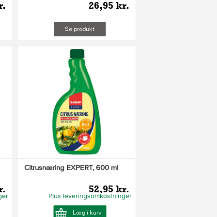
r.
26,95 kr.
Se produkt
Citrusnæring EXPERT, 600 ml
r.
52,95 kr.
ger
Plus leveringsomkostninger
Læg i kurv