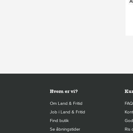
A
Hvem er vi?
Kun
Om Land & Fritid
FAQ
Job i Land & Fritid
Kont
Find butik
Gode
Se åbningstider
Ris 