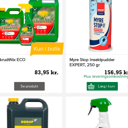
Kun i butik
krudtNix ECO
Myre Stop Insektpudder
EXPERT, 250 gr
83,95 kr.
156,95 k
Plus leveringsomkostnin
Se produkt
Læg i kurv