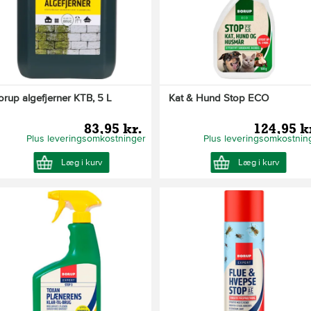
orup algefjerner KTB, 5 L
Kat & Hund Stop ECO
83,95 kr.
124,95 k
Plus leveringsomkostninger
Plus leveringsomkostnin
Læg i kurv
Læg i kurv