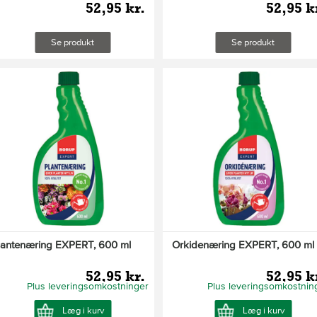
52,95 kr.
52,95 k
Se produkt
Se produkt
lantenæring EXPERT, 600 ml
Orkidenæring EXPERT, 600 ml
52,95 kr.
52,95 k
Plus leveringsomkostninger
Plus leveringsomkostnin
Læg i kurv
Læg i kurv