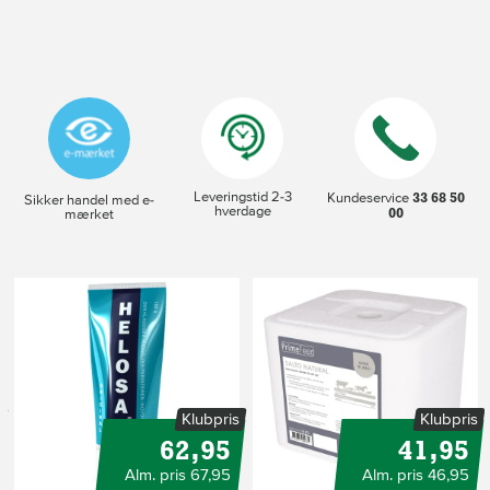
Leveringstid 2-3
33 68 50
Kundeservice
Sikker handel med e-
hverdage
00
mærket
s
Klubpris
Klubpris
62,95
41,95
Alm. pris 67,95
Alm. pris 46,95