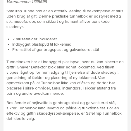
Varenummer: 1765598
SafeTrap Tunnelbox er en effektiv løsning til bekæmpelse af mus
uden brug af gift. Denne praktiske tunnelbox er udstyret med 2
stk. musefælder, som sikkert og humant afliver uønskede
skadedyr.
2 musefælder inkluderet
Indbygget plastspyd til lokkemad
Fremstillet af genbrugsplast og galvaniseret stål
Tunnelboxen har et indbygget plastspyd, hvor du kan placere en
giftfri Gnaver Detektor blok eller egnet lokkemad. Ved tilsyn
vippes låget op for nem adgang til fjernelse af døde skadedyr,
genladning af fælder og placering af ny lokkemad. Vær
opmærksom på, at Tunnelbox ikke kan aflåses og derfor bør
placeres i sikre områder, f.eks. indendørs, i sikker afstand fra
børn og andre uvedkommende.
Bestående af højkvalitets genbrugsplast og galvaniseret stål,
sikrer Tunnelbox lang levetid og pålidelig funktionalitet. For en
effektiv og giftfri skadedyrsbekæmpelse, er SafeTrap Tunnelbox
det ideelle valg.