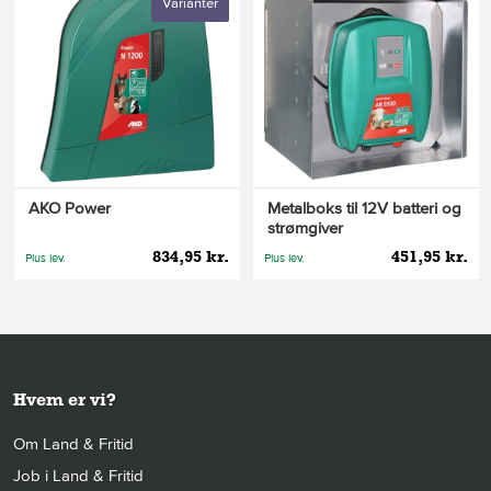
Varianter
AKO Power
Metalboks til 12V batteri og
strømgiver
834,95 kr.
451,95 kr.
Plus lev.
Plus lev.
Hvem er vi?
Om Land & Fritid
Job i Land & Fritid