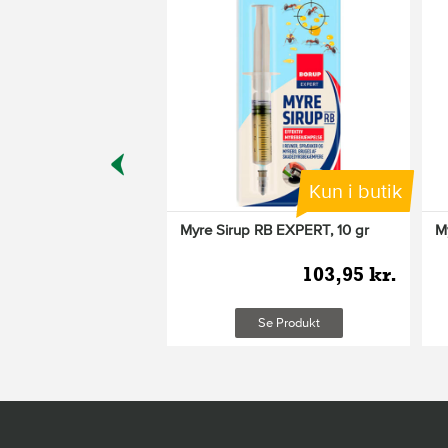
Kun i butik
LG EXPERT, 250 g
Myre Sirup RB EXPERT, 10 gr
M
114,95 kr.
103,95 kr.
leveringsomkostninger
Læg i kurv
Se Produkt