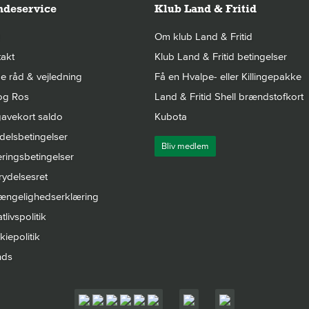
deservice
Klub Land & Fritid
Om klub Land & Fritid
akt
Klub Land & Fritid betingelser
 råd & vejledning
Få en Hvalpe- eller Killingepakke
og Ros
Land & Fritid Shell brændstofkort
avekort saldo
Kubota
elsbetingelser
Bliv medlem
ringsbetingelser
rydelsesret
gængelighedserklæring
tlivspolitik
iepolitik
nds