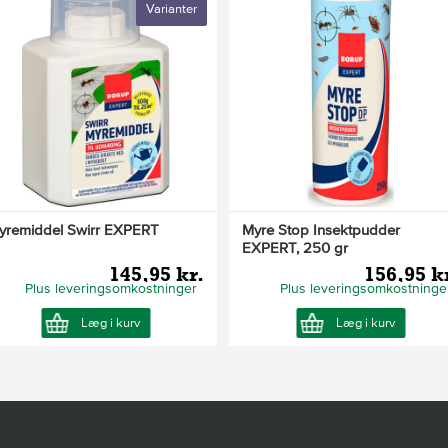
Varianter
yremiddel Swirr EXPERT
Myre Stop Insektpudder
EXPERT, 250 gr
145,95 kr.
156,95 k
Plus leveringsomkostninger
Plus leveringsomkostninge
Læg i kurv
Læg i kurv