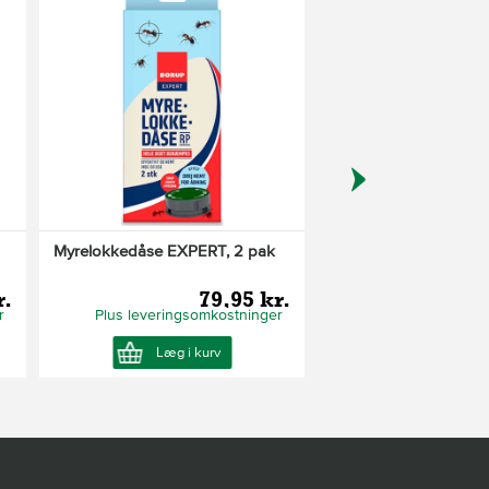
Myrelokkedåse EXPERT, 2 pak
MyreFri Loxiran genop
lokkedåse
r.
79,95 kr.
13
r
Plus leveringsomkostninger
Plus leveringsom
Læg i kurv
Læg i ku