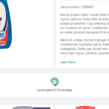
Varenummer: 1769412
Borup Expert Swirr Insekt Stop t
myrer samt en bred vifte af and
skabe problemer i og omkring di
en invasion af myrer i køkkenet, 
er dette produkt designet til at l
Med sin unikke formel trænger B
insekternes systemer på to måde
indtagelse. Dette gør at det k
herunder myrer, sølvfisk, ørentv
m.fl.
Læs mere
Produktet kan anvendes på de fl
problemer. Uanset om det er i k
udendørs på terrassen, er dette i
Sammen med den hurtige og lang
Swirr Insekt Stop en uundgåelig
Leveringstid 2-3 hverdage
bekæmpe skadedyr effektivt.
Biocider skal anvendes på forsv
produktoplysningerne før anve