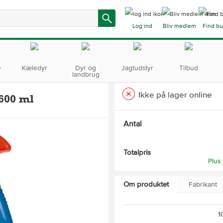
Log ind
Bliv medlem
Find bu
e
Kæledyr
Dyr og
Jagtudstyr
Tilbud
landbrug
Ikke på lager online
600 ml
Antal
Totalpris
Plus
Om produktet
Fabrikant
1