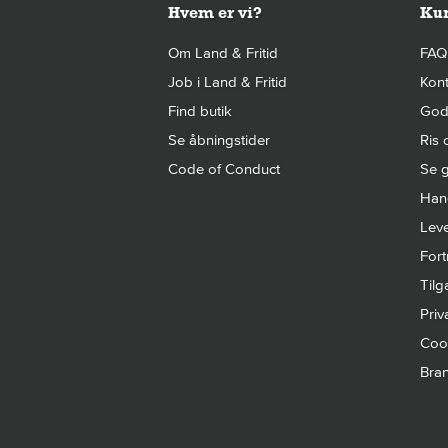
Hvem er vi?
Kun
Om Land & Fritid
FAQ
Job i Land & Fritid
Kont
Find butik
Gode
Se åbningstider
Ris 
Code of Conduct
Se g
Hand
Leve
Fort
Til
Priva
Cook
Bra