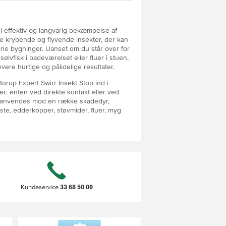
il effektiv og langvarig bekæmpelse af
re krybende og flyvende insekter, der kan
ne bygninger. Uanset om du står over for
sølvfisk i badeværelset eller fluer i stuen,
evere hurtige og pålidelige resultater.
orup Expert Swirr Insekt Stop ind i
r: enten ved direkte kontakt eller ved
an anvendes mod en række skadedyr,
iste, edderkopper, støvmider, fluer, myg
este overflader, hvor insekter skaber
økkenet, stuen, badeværelset eller
nsektmiddel alsidigt og effektivt.
tidsvirkende effekt, er Borup Expert
 del af enhver husstand, der ønsker at
33 68 50 00
Kundeservice
arlig vis. Læs altid mærkningen og
ndelse