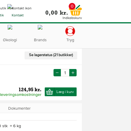
0
0,00 kr.
tik
Kontakt
Indkøbskurv
Økologi
Brands
Tryg
Se lagerstatus (21 butikker)
124,95 kr.
Læg i kurv
 leveringsomkostninger
Dokumenter
0 stk = 6 kg