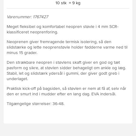
10 stk = 9 kg
Varenummer: 1767427
Meget fleksibel og komfortabel neopren støvle i 4 mm SCR-
klassificeret neoprenforing.
Neoprenen giver fremragende termisk isolering, så den
slidstærke og lette neoprenstøvle holder fødderne varme ned til
minus 15 grader.
Den strækbare neopren i støvlens skaft giver en god og tæt
pasform og sikre, at støvlen sidder behageligt om ankle og læg.
Stabil, let og slidstærk ydersål i gummi, der giver godt greb i
underlaget.
Praktisk kick-off på bagsiden, så støvlen er nem at få af, selv når
den er smurt ind i mudder efter en lang dag. EVA indersål.
Tilgængelige størrelser: 36-48.