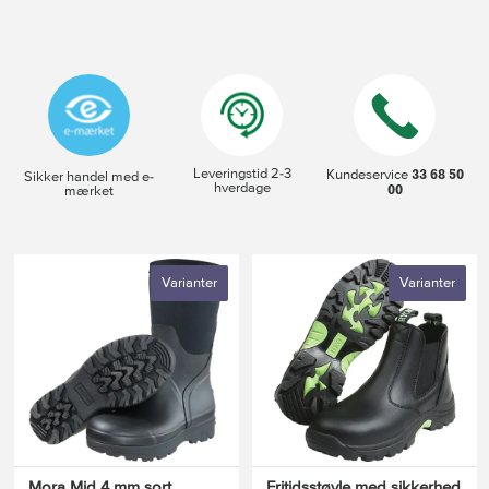
Leveringstid 2-3
33 68 50
Kundeservice
Sikker handel med e-
hverdage
00
mærket
Varianter
Varianter
Mora Mid 4 mm sort
Fritidsstøvle med sikkerhed