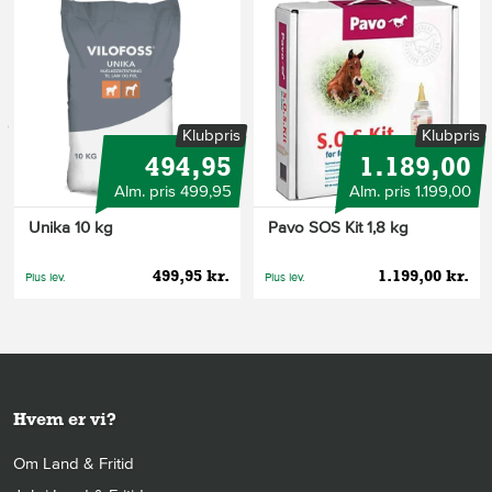
s
Klubpris
Klubpris
494,95
1.189,00
Alm. pris 499,95
Alm. pris 1.199,00
Unika 10 kg
Pavo SOS Kit 1,8 kg
499,95 kr.
1.199,00 kr.
Plus lev.
Plus lev.
Hvem er vi?
Om Land & Fritid