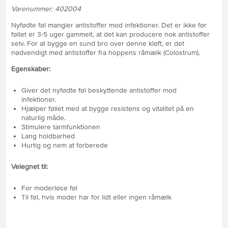
Varenummer: 402004
Nyfødte føl mangler antistoffer mod infektioner. Det er ikke før
føllet er 3-5 uger gammelt, at det kan producere nok antistoffer
selv. For at bygge en sund bro over denne kløft, er det
nødvendigt med antistoffer fra hoppens råmælk (Colostrum).
Egenskaber:
Giver det nyfødte føl beskyttende antistoffer mod
infektioner.
Hjælper føllet med at bygge resistens og vitalitet på en
naturlig måde.
Stimulere tarmfunktionen
Lang holdbarhed
Hurtig og nem at forberede
Velegnet til:
For moderløse føl
Til føl, hvis moder har for lidt eller ingen råmælk