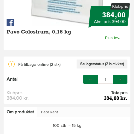
Klubpris
384,00
Alm. pris 394,00
Pavo Colostrum, 0,15 kg
Plus lev.
Se lagerstatus (2 butikker)
Få tilbage online
(2 stk)
Antal
Klubpris
Totalpris
384,00 kr.
394,00 kr.
Om produktet
Fabrikant
100 stk = 15 kg