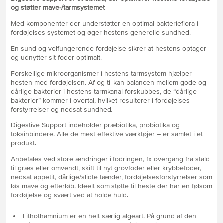
og støtter mave-/tarmsystemet
Med komponenter der understøtter en optimal bakterieflora i
fordøjelses systemet og øger hestens generelle sundhed.
En sund og velfungerende fordøjelse sikrer at hestens optager
og udnytter sit foder optimalt.
Forskellige mikroorganismer i hestens tarmsystem hjælper
hesten med fordøjelsen. Af og til kan balancen mellem gode og
dårlige bakterier i hestens tarmkanal forskubbes, de “dårlige
bakterier” kommer i overtal, hvilket resulterer i fordøjelses
forstyrrelser og nedsat sundhed.
Digestive Support indeholder præbiotika, probiotika og
toksinbindere. Alle de mest effektive værktøjer – er samlet i et
produkt.
Anbefales ved store ændringer i fodringen, fx overgang fra stald
til græs eller omvendt, skift til nyt grovfoder eller krybbefoder,
nedsat appetit, dårlige/slidte tænder, fordøjelsesforstyrrelser som
løs mave og efterløb. Ideelt som støtte til heste der har en følsom
fordøjelse og svært ved at holde huld.
Lithothamnium er en helt særlig algeart. På grund af den