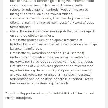
unikke struktur af denne algekalk frigives mineraler som
calcium og magnesium langsomt til maven. Dette
reducerer udsvingene i surhedsniveauet i maven og
bidrager derfor til en sund maveslimhinde.
Cikorie er en vandopløselig fiber med høj præbiotisk
effekt fra inulin. Inulin er et næringsstof til vækst af gode
tarmbakterier.
Gærkulturerne indeholder næringsstoffer, der bidrager til
en sund og effektiv tarmflora.
Det tilsatte probiotikum er en specifik stamme af
lactobaciller, som hjælper med at opretholde den naturlige
balance i tarmfloraen.
Det tilsatte mykotoksinbindemiddel (inkl. Bentonit)
understøtter fordøjelsen hos heste der udsættes for
mykotoksiner i grovfoder, strøelse, korn eller kraftfoder.
Det skønnes at 25% af vores grovfoder er inficeret med
mykotoksiner og det er umuligt at opdage uden særlig
analyse. Mykotoksiner er årsag til mistrivsel, nedsætter
foderoptagelsen og hestens generelle sundhed. Det er
hesteejerens og hestens skjulte fjende.
Digestive Support er et meget effektivt tilskud til heste med
følsom fordøjelse.