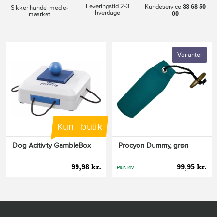
Leveringstid 2-3
33 68 50
Kundeservice
Sikker handel med e-
hverdage
00
mærket
Varianter
Kun i butik
Dog Acitivity GambleBox
Procyon Dummy, grøn
99,98 kr.
99,95 kr.
Plus lev.