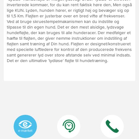
inverterede kommaer, for du kan rent faktisk høre den, Men også
lige KUN. Lyden, hunden hører, er rigtigt høj og bevæger sig op
til 1,5 Km. Fløjten er justerbar over en bred vifte af frekvenser.
Ved at bruge skruestempelmakanismen kan du indstille og
tilpasse til din egen hund. Det er den mest alsidige, lydsvage
hundefløjte, der kan bruges til alle hunderacer. Der medfølger et
hæfte til fløjten, der giver nemme instruktioner om indstilling af
fløjten samt træning af Din hund. Fløjten er designet/konstrueret
med specielle luftledere for kontrol af den producerede frekvens
samt genererer lyd over store afstande selv ved minimal indsats.
Det er den ultimative ’lydløse’ fløjte til hundetræning.