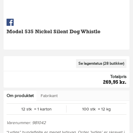
Model 535 Nickel Silent Dog Whistle
Se lagerstatus (28 butikker)
Totalpris
269,95 kr.
Om produktet
Fabrikant
12 stk = 1 karton
100 stk = 12 kg
Varenummer: 981042
“Lydløs” hundefløjte er meget lydsvag. Order ’lydløs’ er skrevet i