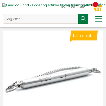
0
Kun i butik