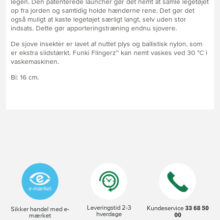
legen. Den patenterede launcher gør det nemt at samle legetøjet
op fra jorden og samtidig holde hænderne rene. Det gør det
også muligt at kaste legetøjet særligt langt, selv uden stor
indsats. Dette gør apporteringstræning endnu sjovere.
De sjove insekter er lavet af nuttet plys og ballistisk nylon, som
er ekstra slidstærkt. Funki Flingerz™ kan nemt vaskes ved 30 °C i
vaskemaskinen.
Bi: 16 cm.
Leveringstid 2-3
33 68 50
Kundeservice
Sikker handel med e-
hverdage
00
mærket