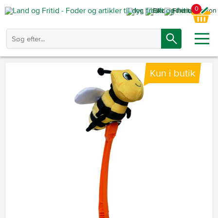
0
Kun i butik