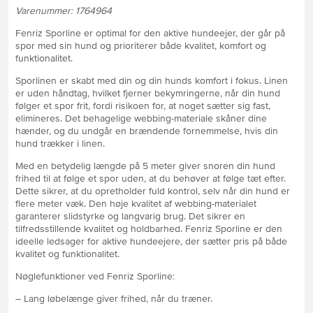
Varenummer: 1764964
Fenriz Sporline er optimal for den aktive hundeejer, der går på
spor med sin hund og prioriterer både kvalitet, komfort og
funktionalitet.
Sporlinen er skabt med din og din hunds komfort i fokus. Linen
er uden håndtag, hvilket fjerner bekymringerne, når din hund
følger et spor frit, fordi risikoen for, at noget sætter sig fast,
elimineres. Det behagelige webbing-materiale skåner dine
hænder, og du undgår en brændende fornemmelse, hvis din
hund trækker i linen.
Med en betydelig længde på 5 meter giver snoren din hund
frihed til at følge et spor uden, at du behøver at følge tæt efter.
Dette sikrer, at du opretholder fuld kontrol, selv når din hund er
flere meter væk. Den høje kvalitet af webbing-materialet
garanterer slidstyrke og langvarig brug. Det sikrer en
tilfredsstillende kvalitet og holdbarhed. Fenriz Sporline er den
ideelle ledsager for aktive hundeejere, der sætter pris på både
kvalitet og funktionalitet.
Nøglefunktioner ved Fenriz Sporline:
– Lang løbelænge giver frihed, når du træner.