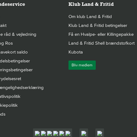
deservice
Klub Land & Fritid
Om klub Land & Fritid
akt
Klub Land & Fritid betingelser
 råd & vejledning
Få en Hvalpe- eller Killingepakke
og Ros
Land & Fritid Shell brændstofkort
avekort saldo
Kubota
elsbetingelser
Bliv medlem
ringsbetingelser
rydelsesret
gængelighedserklæring
tlivspolitik
iepolitik
nds