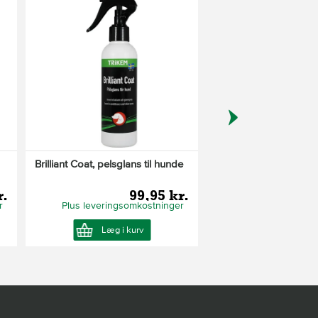
K
Brilliant Coat, pelsglans til hunde
Neutralshampoo 250 
r.
99,95 kr.
3
r
Plus leveringsomkostninger
Læg i kurv
Se Produkt