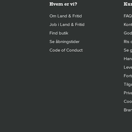
Hvem er vi?
Kun
Om Land & Fritid
FAQ
Job i Land & Fritid
Kont
Find butik
Gode
Se åbningstider
Ris 
Code of Conduct
Se g
Hand
Leve
Fort
Til
Priva
Cook
Bra