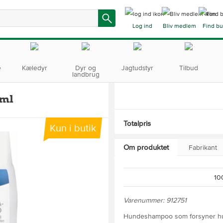
Log ind
Bliv medlem
Find bu
e
Kæledyr
Dyr og
Jagtudstyr
Tilbud
landbrug
 ml
Totalpris
Kun i butik
Om produktet
Fabrikant
10
Varenummer: 912751
Hundeshampoo som forsyner hu