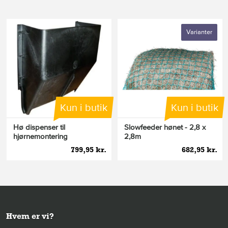
Varianter
Kun i butik
Kun i butik
Hø dispenser til
Slowfeeder hønet - 2,8 x
hjørnemontering
2,8m
799,95 kr.
682,95 kr.
Hvem er vi?