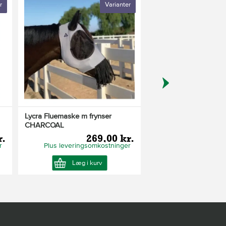
r
Varianter
K
Lycra Fluemaske m frynser
Fluemaske sort, cob
CHARCOAL
r.
269,00 kr.
14
r
Plus leveringsomkostninger
Læg i kurv
Se Produkt