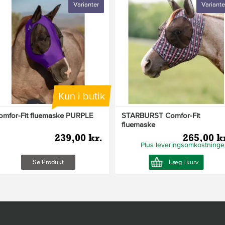
Varianter
Variante
Kun i butik
omfor-Fit fluemaske PURPLE
STARBURST Comfor-Fit
fluemaske
239,00 kr.
265,00 k
Plus leveringsomkostninge
Se Produkt
Læg i kurv