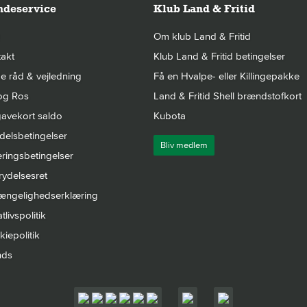
deservice
Klub Land & Fritid
Om klub Land & Fritid
akt
Klub Land & Fritid betingelser
 råd & vejledning
Få en Hvalpe- eller Killingepakke
og Ros
Land & Fritid Shell brændstofkort
avekort saldo
Kubota
elsbetingelser
Bliv medlem
ringsbetingelser
rydelsesret
gængelighedserklæring
tlivspolitik
iepolitik
nds