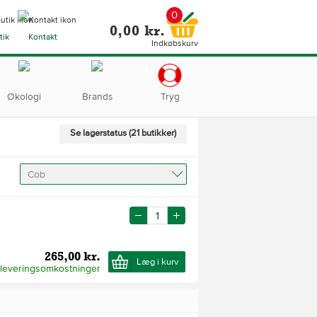
0
0,00 kr.
tik
Kontakt
Indkøbskurv
Økologi
Brands
Tryg
Se lagerstatus (21 butikker)
Cob
265,00 kr.
Læg i kurv
 leveringsomkostninger