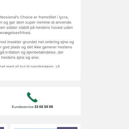
essional's Choice er fremstillet i lycra,
orm og gør dem super nemme at anvende.
sken sidder stabilt på hestens hoved uden
evægelsesfrihed.
mod insekter grundet net omkring øjne og
 er god plads og det ikke generer hestens
gå irritation og øjenbetændelse, der
i hestens øjne og ører.
net med et hul til pandelokken, så
 filtret under masken. Fluemaskerne
, der både pynter på folden og gør masken
 skulle ske at tabe den.
ull
33 68 50 00
Kundeservice