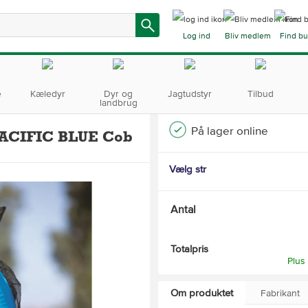
Log ind
Bliv medlem
Find bu
e
Kæledyr
Dyr og
Jagtudstyr
Tilbud
landbrug
På lager online
PACIFIC BLUE Cob
Vælg str
Antal
Totalpris
Plus
Om produktet
Fabrikant