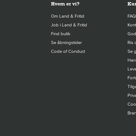
Hvem er vi?
Kun
Om Land & Fritid
FAQ
Job i Land & Fritid
Kont
Find butik
Gode
Se åbningstider
Ris 
Code of Conduct
Se g
Hand
Leve
Fort
Til
Priva
Cook
Bra