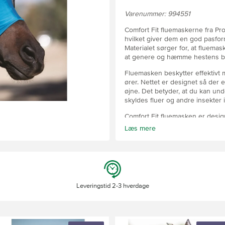
Varenummer: 994551
Comfort Fit fluemaskerne fra Prof
hvilket giver dem en god pasf
Materialet sørger for, at fluema
at genere og hæmme hestens b
Fluemasken beskytter effektivt 
ører. Nettet er designet så der
øjne. Det betyder, at du kan und
skyldes fluer og andre insekter 
Comfort Fit fluemasken er desig
pandelokken ikke bliver mast og
Læs mere
kommer i en række flotte farver
nem at se i græsset, hvis hesten
Materiale: Lycra
Størrelser: Pony - Cob - Full - XF
Leveringstid 2-3 hverdage
Farver: Pacific Blue