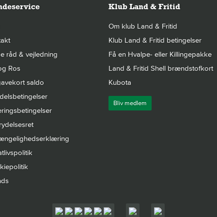
deservice
Klub Land & Fritid
Om klub Land & Fritid
akt
Klub Land & Fritid betingelser
 råd & vejledning
Få en Hvalpe- eller Killingepakke
og Ros
Land & Fritid Shell brændstofkort
avekort saldo
Kubota
elsbetingelser
Bliv medlem
ringsbetingelser
rydelsesret
gængelighedserklæring
tlivspolitik
iepolitik
nds