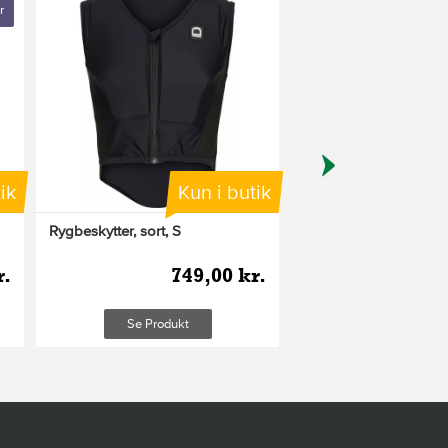
r
ik
Kun i butik
K
Rygbeskytter, sort, S
Bial sikkerhedsvest
r.
749,00 kr.
74
Se Produkt
Se Produkt