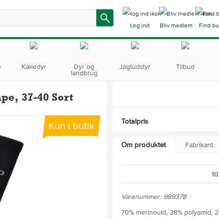
Log ind
Bliv medlem
Find bu
e
Kæledyr
Dyr og
Jagtudstyr
Tilbud
landbrug
pe, 37-40 Sort
Totalpris
Kun i butik
Om produktet
Fabrikant
10
Varenummer: 989378
70% merinould, 28% polyamid, 2%