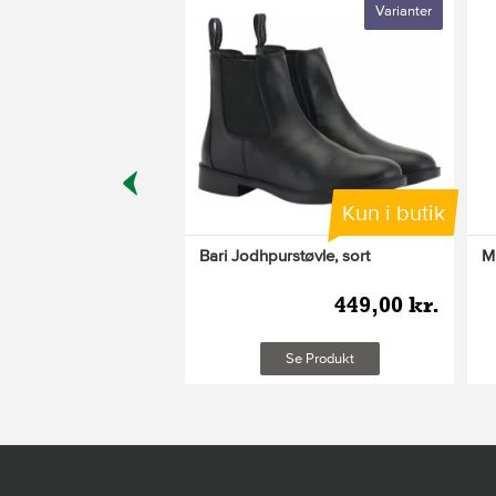
Varianter
Kun i butik
Kun i butik
g jacket, sort S
Bari Jodhpurstøvle, sort
M
1.499,00 kr.
449,00 kr.
Se Produkt
Se Produkt