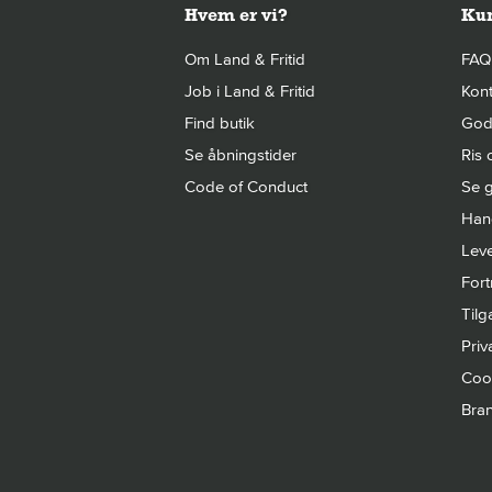
Hvem er vi?
Kun
Om Land & Fritid
FAQ
Job i Land & Fritid
Kont
Find butik
Gode
Se åbningstider
Ris 
Code of Conduct
Se g
Hand
Leve
Fort
Til
Priva
Cook
Bra