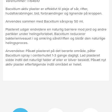
Varenummer: 1764610
Bacxitium aktiv plaster er effektivt til pleje af sår, rifter,
hudafskrabninger, bid, forbrændinger og lignende på kroppen.
Anvendes sammen med Bacxitium sårspray 50 ml.
Plasteret udgør endvidere en naturlig barriere mod jord og andre
partikler under helingsforløbet. Bacxitium reducerer
bakterieniveauet i og omkring såret/riften og bistår den naturlige
helingsproces.
Anvendelse: Påsæt plasteret på det berørte område, påfør
Bacxitium spray i centerhullet 1-3 gange dagligt. Lad plasteret
sidde indtil det naturligt falder af eller er bliver beskidt. Påsæt nyt
aktiv plaster efterfølgende indtil området er helet.