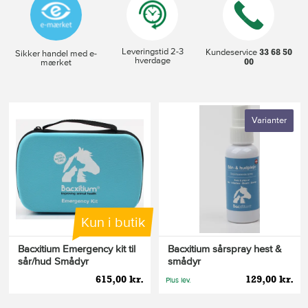
Leveringstid 2-3
33 68 50
Kundeservice
Sikker handel med e-
hverdage
00
mærket
Varianter
Kun i butik
Bacxitium Emergency kit til
Bacxitium sårspray hest &
sår/hud Smådyr
smådyr
615,00 kr.
129,00 kr.
Plus lev.