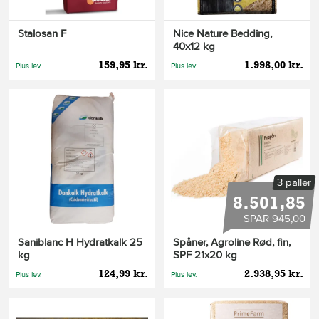
Stalosan F
Nice Nature Bedding,
40x12 kg
159,95 kr.
1.998,00 kr.
Plus lev.
Plus lev.
3 paller
8.501,85
SPAR 945,00
Saniblanc H Hydratkalk 25
Spåner, Agroline Rød, fin,
kg
SPF 21x20 kg
124,99 kr.
2.938,95 kr.
Plus lev.
Plus lev.