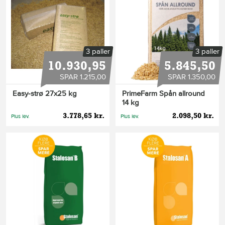
3 paller
3 paller
10.930,95
5.845,50
SPAR 1.215,00
SPAR 1.350,00
Easy-strø 27x25 kg
PrimeFarm Spån allround
14 kg
3.778,65 kr.
2.098,50 kr.
Plus lev.
Plus lev.