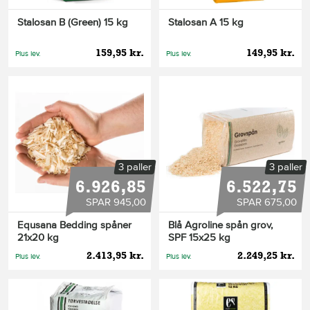
Stalosan B (Green) 15 kg
Stalosan A 15 kg
159,95 kr.
149,95 kr.
Plus lev.
Plus lev.
3 paller
3 paller
6.926,85
6.522,75
SPAR 945,00
SPAR 675,00
Equsana Bedding spåner
Blå Agroline spån grov,
21x20 kg
SPF 15x25 kg
2.413,95 kr.
2.249,25 kr.
Plus lev.
Plus lev.