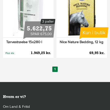
3 paller
5.622,75
Kun i butik
SPAR 675,00
Tørvestrøelse 15x280 l
Nice Nature Bedding, 12 kg
1.949,25 kr.
69,95 kr.
Plus lev.
1
Hvem er vi?
Om Land & Fritid