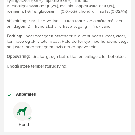
kyllingelever (0,5%), rapsolie (0,5%) mineraler,
fructooligosakkarider (0,2%), lecithin, loppefrøskaller (0,1%),
rosmarin, hørfrø, glucosamin (0,076%), chondroitinsulfat (0,024%)
Vejledning:
Klar til servering. Du kan fodre 2-5 afmålte måltider
om dagen. Din hund skal altid have adgang til frisk vand.
Fodring:
Fodermængden afhænger bl.a. af hundens vægt, alder,
køn, race og aktivitetsniveau. Hold derfor øje med hundens vægt
og juster fodermængden, hvis det er nødvendigt.
Opbevaring:
Tørt, køligt og i tæt lukket emballage eller beholder.
Undgå store temperaturudsving.
Anbefales
Hund