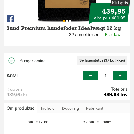
Klubpris
439,95
Alm. pris 489,95
Sund Premium hundefoder Idealvægt 12 kg
Plus lev.
Se lagerstatus (37 butikker)
På lager online
Antal
Klubpris
Totalpris
439,95 kr.
489,95 kr.
Om produktet
Indhold
Dosering
Fabrikant
1 stk = 12 kg
32 stk = 1 palle