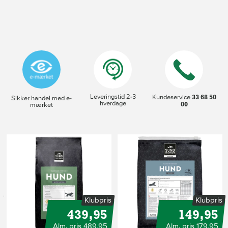
Leveringstid 2-3
33 68 50
Kundeservice
Sikker handel med e-
hverdage
00
mærket
s
Klubpris
Klubpris
439,95
149,95
Alm. pris 489,95
Alm. pris 179,95