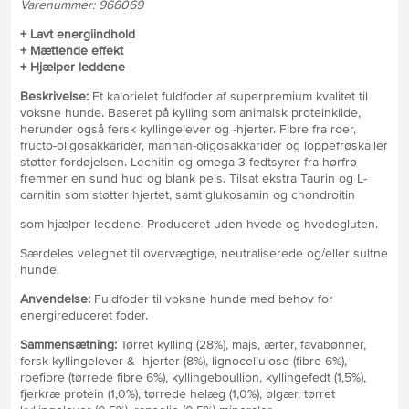
Varenummer: 966069
+ Lavt energiindhold
+ Mættende effekt
+ Hjælper leddene
Beskrivelse:
Et kalorielet fuldfoder af superpremium kvalitet til
voksne hunde. Baseret på kylling som animalsk proteinkilde,
herunder også fersk kyllingelever og -hjerter. Fibre fra roer,
fructo-oligosakkarider, mannan-oligosakkarider og loppefrøskaller
støtter fordøjelsen. Lechitin og omega 3 fedtsyrer fra hørfrø
fremmer en sund hud og blank pels. Tilsat ekstra Taurin og L-
carnitin som støtter hjertet, samt glukosamin og chondroitin
som hjælper leddene. Produceret uden hvede og hvedegluten.
Særdeles velegnet til overvægtige, neutraliserede og/eller sultne
hunde.
Anvendelse:
Fuldfoder til voksne hunde med behov for
energireduceret foder.
Sammensætning:
Tørret kylling (28%), majs, ærter, favabønner,
fersk kyllingelever & -hjerter (8%), lignocellulose (fibre 6%),
roefibre (tørrede fibre 6%), kyllingeboullion, kyllingefedt (1,5%),
fjerkræ protein (1,0%), tørrede helæg (1,0%), ølgær, tørret