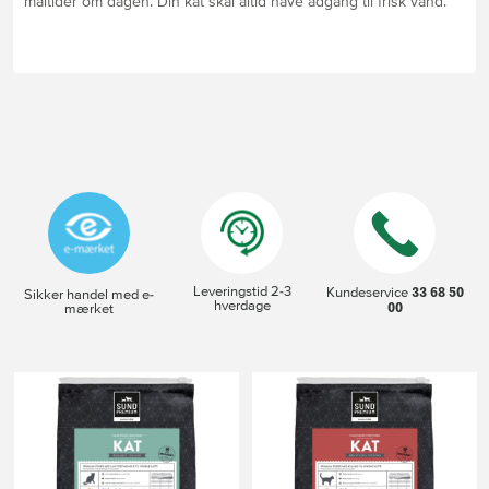
måltider om dagen. Din kat skal altid have adgang til frisk vand.
Leveringstid 2-3
33 68 50
Kundeservice
Sikker handel med e-
hverdage
00
mærket