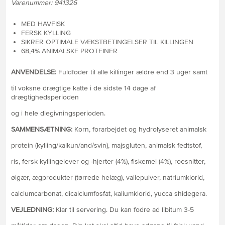
Varenummer: 941326
MED HAVFISK
FERSK KYLLING
SIKRER OPTIMALE VÆKSTBETINGELSER TIL KILLINGEN
68,4% ANIMALSKE PROTEINER
ANVENDELSE:
Fuldfoder til alle killinger ældre end 3 uger samt
til voksne drægtige katte i de sidste 14 dage af
drægtighedsperioden
og i hele diegivningsperioden.
SAMMENSÆTNING:
Korn, forarbejdet og hydrolyseret animalsk
protein (kylling/kalkun/and/svin), majsgluten, animalsk fedtstof,
ris, fersk kyllingelever og -hjerter (4%), fiskemel (4%), roesnitter,
ølgær, ægprodukter (tørrede helæg), vallepulver, natriumklorid,
calciumcarbonat, dicalciumfosfat, kaliumklorid, yucca shidegera.
VEJLEDNING:
Klar til servering. Du kan fodre ad libitum 3-5