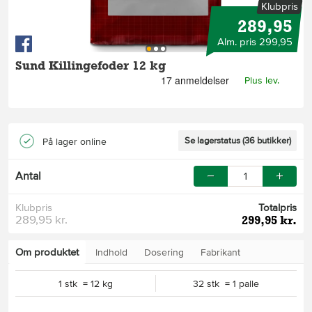
Klubpris
289,95
Alm. pris 299,95
Sund Killingefoder 12 kg
Plus lev.
Se lagerstatus (36 butikker)
På lager online
Antal
Klubpris
Totalpris
289,95 kr.
299,95 kr.
Om produktet
Indhold
Dosering
Fabrikant
1 stk = 12 kg
32 stk = 1 palle