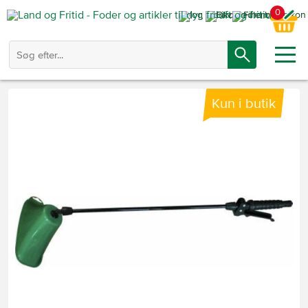
0
Kun i butik