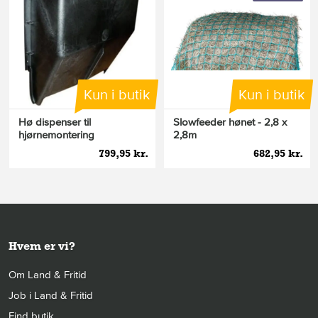
Kun i butik
Kun i butik
Hø dispenser til
Slowfeeder hønet - 2,8 x
hjørnemontering
2,8m
799,95 kr.
682,95 kr.
Hvem er vi?
Om Land & Fritid
Job i Land & Fritid
Find butik