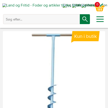
0
Kun i butik