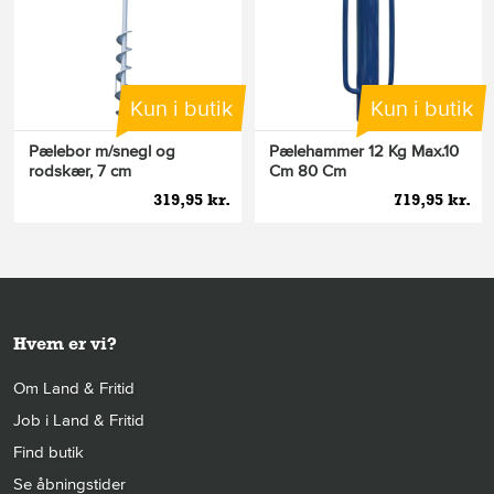
Kun i butik
Kun i butik
Pælebor m/snegl og
Pælehammer 12 Kg Max.10
rodskær, 7 cm
Cm 80 Cm
319,95 kr.
719,95 kr.
Hvem er vi?
Om Land & Fritid
Job i Land & Fritid
Find butik
Se åbningstider