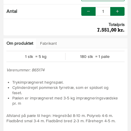
Antal
Totalpris
7.551,00 kr.
Om produktet
Fabrikant
1 stk = 5 kg
180 stk = 1 palle
Varenummer: 865174
Trykimprægneret hegnspæl.
Cylinderdrejet pommersk fyrretræ, som er spidset og
faset.
Pælen er imprægneret med 3-5 kg imprægneringsvædske
pr. m
Afstand på pæle til hegn: Hegnstråd 8-10 m. Polyreb 4-6 m.
Fladbånd smal 3-4 m. Fladbånd bred 2-3 m. Fårehegn 4-5 m.