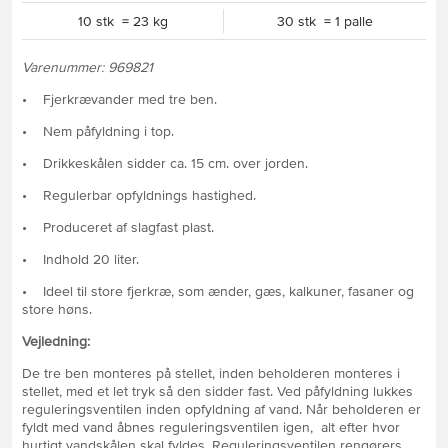
10 stk = 23 kg
30 stk = 1 palle
Varenummer: 969821
• Fjerkrævander med tre ben.
• Nem påfyldning i top.
• Drikkeskålen sidder ca. 15 cm. over jorden.
• Regulerbar opfyldnings hastighed.
• Produceret af slagfast plast.
• Indhold 20 liter.
• Ideel til store fjerkræ, som ænder, gæs, kalkuner, fasaner og
store høns.
Vejledning:
De tre ben monteres på stellet, inden beholderen monteres i
stellet, med et let tryk så den sidder fast. Ved påfyldning lukkes
reguleringsventilen inden opfyldning af vand. Når beholderen er
fyldt med vand åbnes reguleringsventilen igen, alt efter hvor
hurtigt vandskålen skal fyldes. Reguleringsventilen rengørers