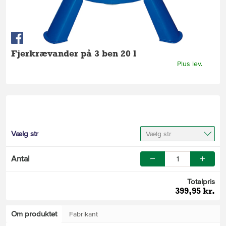
Fjerkrævander på 3 ben 20 l
Plus lev.
Vælg str
Vælg str
Antal
Totalpris
399,95 kr.
Om produktet
Fabrikant