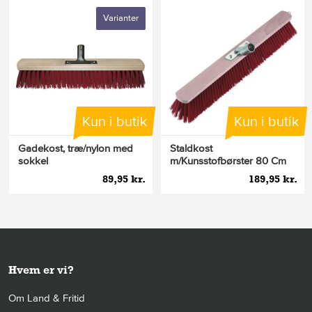
Varianter
Kun i butik
Kun i butik
Gadekost, træ/nylon med
Staldkost
sokkel
m/Kunsstofbørster 80 Cm
89,95 kr.
189,95 kr.
Hvem er vi?
Om Land & Fritid