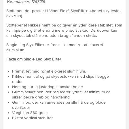
Varenummer: 1767139
Støtteben der passer til Viper-Flex® StyxElite+, 4benet skydestok
(1767138).
Støttebenet klikkes nemt på og giver en yderligere stabilitet, som
kan hjælpe dig til et endnu mere præcist skud. Derudover kan
din skydestok stå alene uden brug af anden støtte.
Single Leg Styx Elite+ er fremstillet med rør af eloxeret
aluminium.
Fakta om Single Leg Styx Elite+
Fremstillet med rør af eloxeret aluminium.
Klikkes nemt af og på skydestokken med clips i begge
ender
Nem og hurtig justering til ønsket højde
Gummibelagt ben, der reducerer lyde til et minimum og
sikrer bedre greb og håndtering
Gummifod, der kan anvendes på alle hårde og bløde
overflader
Vægt kun 360 gram
Ekstra vertikal stabilitet