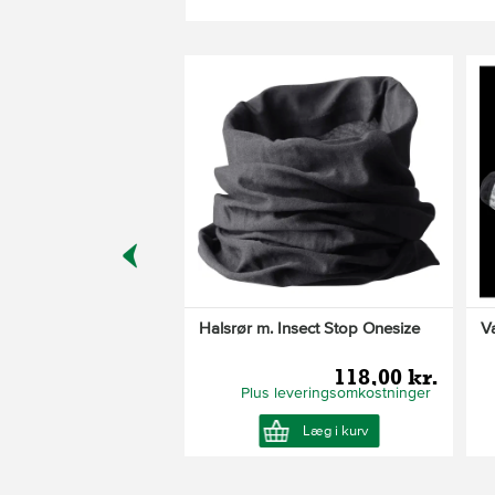
Varianter
 Membranbuks
Halsrør m. Insect Stop Onesize
V
899,00 kr.
118,00 kr.
leveringsomkostninger
Plus leveringsomkostninger
Læg i kurv
Læg i kurv