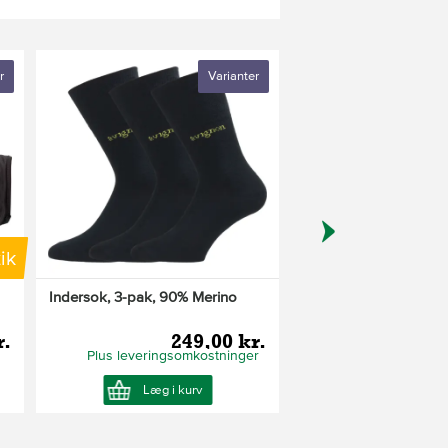
r
Varianter
ik
K
Indersok, 3-pak, 90% Merino
Pinewood kasket, bru
r.
249,00 kr.
24
Plus leveringsomkostninger
Læg i kurv
Se Produkt