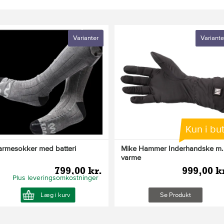
Varianter
Variante
Kun i but
armesokker med batteri
Mike Hammer Inderhandske m.
varme
799,00 kr.
999,00 k
Plus leveringsomkostninger
Læg i kurv
Se Produkt