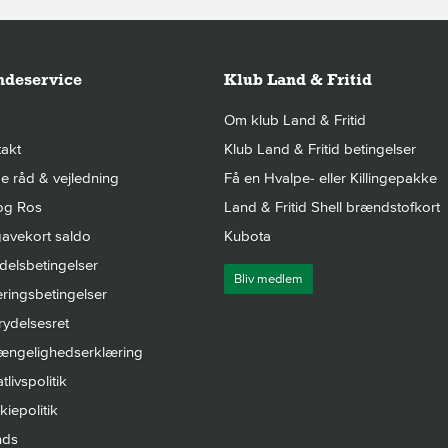
deservice
Klub Land & Fritid
Om klub Land & Fritid
akt
Klub Land & Fritid betingelser
 råd & vejledning
Få en Hvalpe- eller Killingepakke
og Ros
Land & Fritid Shell brændstofkort
avekort saldo
Kubota
elsbetingelser
Bliv medlem
ringsbetingelser
rydelsesret
gængelighedserklæring
tlivspolitik
iepolitik
nds