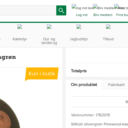
Log ind
Bliv medlem
Find bu
e
Kæledyr
Dyr og
Jagtudstyr
Tilbud
landbrug
ngrøn
Totalpris
Kun i butik
Om produktet
Fabrikant
1
Varenummer: 1762015
Stilfuld olivengrøn Pinewood-kas