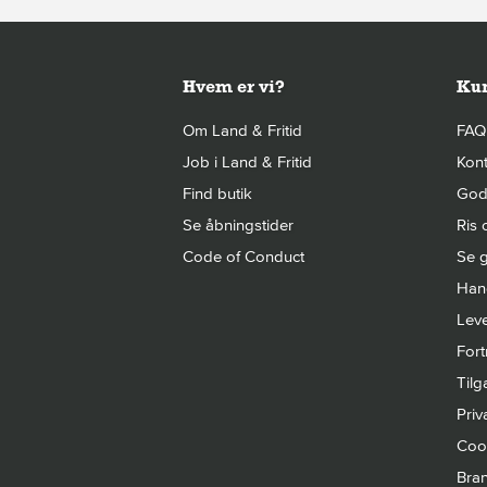
Hvem er vi?
Kun
Om Land & Fritid
FAQ
Job i Land & Fritid
Kont
Find butik
Gode
Se åbningstider
Ris 
Code of Conduct
Se g
Hand
Leve
Fort
Til
Priva
Cook
Bra