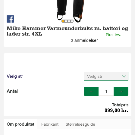
Mike Hammer Varmeunderbuks m. batteri og
lader str. 4XL
Plus lev.
Vælg str
Vælg str
Antal
Totalpris
999,00 kr.
Om produktet
Fabrikant
Størrelsesguide