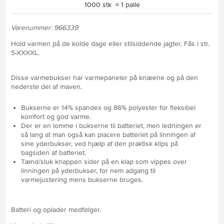
1000 stk = 1 palle
Varenummer: 966339
Hold varmen på de kolde dage eller stilsiddende jagter. Fås i str.
S-XXXXL.
Disse varmebukser har varmepaneler på knæene og på den
nederste del af maven.
Bukserne er 14% spandex og 86% polyester for fleksibel
komfort og god varme.
Der er en lomme i bukserne til batteriet, men ledningen er
så lang at man også kan placere batteriet på linningen af
sine yderbukser, ved hjælp af den praktisk klips på
bagsiden af batteriet.
Tænd/sluk knappen sider på en klap som vippes over
linningen på yderbukser, for nem adgang til
varmejustering mens bukserne bruges.
Batteri og oplader medfølger.