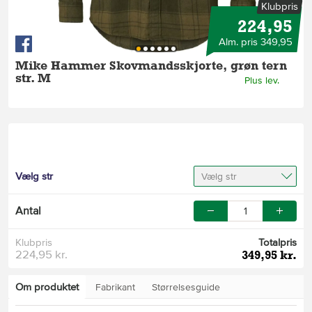
Klubpris
224,95
Alm. pris 349,95
Mike Hammer Skovmandsskjorte, grøn tern
str. M
Plus lev.
Vælg str
Vælg str
Antal
Klubpris
Totalpris
224,95 kr.
349,95 kr.
Om produktet
Fabrikant
Størrelsesguide