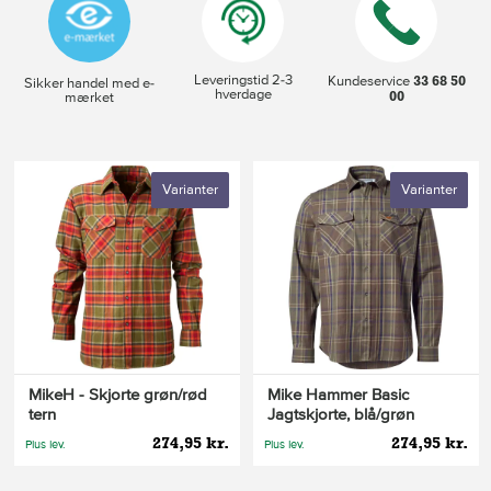
Leveringstid 2-3
33 68 50
Kundeservice
Sikker handel med e-
hverdage
00
mærket
Varianter
Varianter
MikeH - Skjorte grøn/rød
Mike Hammer Basic
tern
Jagtskjorte, blå/grøn
274,95 kr.
274,95 kr.
Plus lev.
Plus lev.