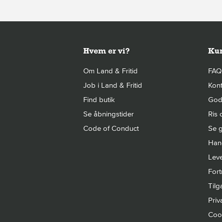
Hvem er vi?
Kun
Om Land & Fritid
FAQ
Job i Land & Fritid
Kont
Find butik
Gode
Se åbningstider
Ris 
Code of Conduct
Se g
Hand
Leve
Fort
Til
Priva
Cook