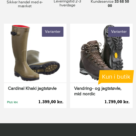
Leveringstid 2-3
33 68 50
Kundeservice
Sikker handel med e-
hverdage
00
mærket
Varianter
Varianter
Kun i butik
Cardinal Khaki jagtstøvle
Vandring- og jagtstøvle,
mid nordic
1.399,00 kr.
1.799,00 kr.
Plus lev.