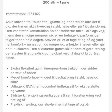
200 stk = 1 palle
Varenummer: 1773309
Ankelstøvlen fra Rouchette i gummi og neopren er udviklet til
dig, der har en aktiv hverdag i stald, have eller på fritidslandbrug.
Den vandtætte konstruktion holder fødderne tørre i al slags vejr,
mens den smidige neopren sikrer en behagelig pasform, der
følger foden hele dagen. Støvlen er let at tage af og på og yder
høj komfort – uanset om du muger ud, arbejder i haven eller går
en tur i skoven. Den slidstærke gummisål er nem at gøre ren og
gør støvlen til et praktisk og holdbart valg til dagligt brug året
rundt.
Ekstra fleksibel gummi/neopren-konstruktion, der sidder
perfekt på foden
Meget komfortabel – ideel til dagligt brug i stald, have og
skov
Udtagelig EVA-thermocomfort indlægssål for ekstra støtte
og varme
Slidstærk, rengøringsvenlig ydersål samt forstærkning ved
hæl og tå
Praktisk hælstrop gør støvlen nem at tage af og på