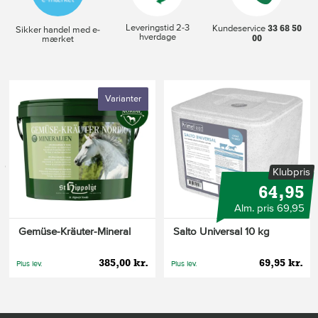
Leveringstid 2-3
33 68 50
Kundeservice
Sikker handel med e-
hverdage
00
mærket
Varianter
s
Klubpris
64,95
Alm. pris 69,95
Gemüse-Kräuter-Mineral
Salto Universal 10 kg
385,00 kr.
69,95 kr.
Plus lev.
Plus lev.