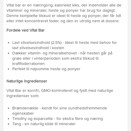
Vital bar er en næringsrig, kalorielet kiks, der indeholder alle de
vitaminer og mineraler, heste og ponyer har brug for dagligt.
Denne komplette tilskud er ideel til heste og ponyer, der får lidt
eller intet koncentreret foder, og den er utrolig nem at dosere:
Fordele ved Vital Bar
Lavt stivelsesindhold (2,5%) - Ideel til heste med behov for
lavt stivelsesindhold i kosten
Dækker vitamin- og mineralbehovet - når hesten går på
græs eller i vinterperioden som ekstra tilskud til
kraftfoderrationen
Perfekt til nøjsomme heste og ponyer
Naturlige ingredienser
Vital Bar er kornfri, GMO-kontrolleret og fyldt med naturlige
ingredienser som:
Brændenælde - kendt for sine sundhedsfremmende
egenskaber
Timothy og esparcette - for ekstra fibre og næring
Tang - en naturlig kilde til mineraler