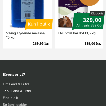
s
Klubpris
329,00
Kun i butik
Alm. pris 339,00
Viking Flydende melasse,
EQL Vital Bar Xxl 13,5 kg
15 kg
169,95 kr.
339,00 kr.
Hvem er vi?
Om Land & Fritid
Job i Land & Fritid
Find butik
Se åbningstider